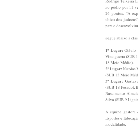
Rodrigo Teixeira L
no pódio por 11 ve
26 pontos. “A expe
tático dos judocas”
para o desenvolvim
Segue abaixo a clas
1º Lugar:
Otávio T
Vinciguerra (SUB 1
18 Meio Médio).
2º Lugar:
Nicolas V
(SUB 13 Meio Médio
3º Lugar:
Gustavo
(SUB 18 Pesado), 
Nascimento Almeid
Silva (SUB 9 Ligeir
A equipe gestora 
Esportes e Educaçã
modalidade.