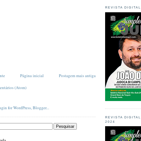
REVISTA DIGITA
nte
Página inicial
Postagem mais antiga
entários (Atom)
REVISTA DIGITA
2024
zada