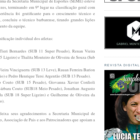
ima da Secretaria Municipal de Esportes (SEME) esteve
zes, terminando em 9º lugar na classificação geral com
riência foi gratificante para o crescimento técnico e
, concluiu o técnico barbarense, tirando grandes lições
ento da equipe.
sificação individual dos atletas:
ieri Bernardes (SUB 11 Super Pesado), Renan Vieira
5 Ligeiro) e Thalita Monteiro de Oliveira de Souza (Sub
REVISTA DIGITA
ieira Vinciguerra (SUB 13 Leve), Rauan Ferreira Barion
) e Pedro Henrique Tersi Argentão (SUB 13 Pesado).
 Couto (SUB 15 Pesado), Giovanna Xavier Cordioli
Bárbara Couto (SUB18 Meio Pesado), Jonathan Augusto
a (SUB 18 Super Ligeiro) e Guilherme de Oliveira da
o).
deixa seus agradecimentos a Secretaria Municipal de
o, Associação de Pais e aos Patrocinadores que apoiam a