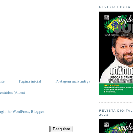
REVISTA DIGITA
nte
Página inicial
Postagem mais antiga
entários (Atom)
REVISTA DIGITA
2024