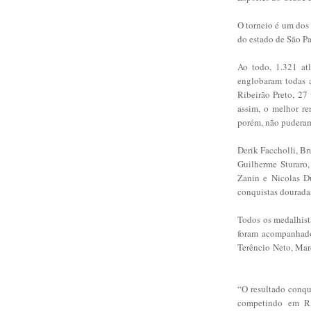
O torneio é um dos 
do estado de São Pa
Ao todo, 1.321 at
englobaram todas a
Ribeirão Preto, 27
assim, o melhor re
porém, não puderam 
Derik Faccholli, Br
Guilherme Sturaro,
Zanin e Nicolas Du
conquistas douradas
Todos os medalhist
foram acompanhado
Terêncio Neto, Mar
“O resultado conqu
competindo em Ri