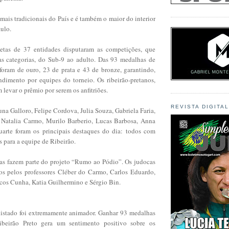
mais tradicionais do País e é também o maior do interior
ulo.
letas de 37 entidades disputaram as competições, que
s categorias, do Sub-9 ao adulto. Das 93 medalhas de
 foram de ouro, 23 de prata e 43 de bronze, garantindo,
ndimento por equipes do torneio. Os ribeirão-pretanos,
levar o prêmio por serem os anfitriões.
REVISTA DIGITA
una Galloro, Felipe Cordova, Julia Souza, Gabriela Faria,
 Natalia Carmo, Murilo Barberio, Lucas Barbosa, Anna
arte foram os principais destaques do dia: todos com
 para a equipe de Ribeirão.
as fazem parte do projeto “Rumo ao Pódio”. Os judocas
s pelos professores Cléber do Carmo, Carlos Eduardo,
cos Cunha, Katia Guilhermino e Sérgio Bin.
istado foi extremamente animador. Ganhar 93 medalhas
beirão Preto gera um sentimento positivo sobre os