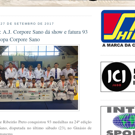
 27 DE SETEMBRO DE 2017
: A.J. Corpore Sano dá show e fatura 93
Copa Corpore Sano
e Ribeirão Preto conquistou 93 medalhas na 24ª edição
ano, disputada no último sábado (23), no Ginásio de
 Ipanema.