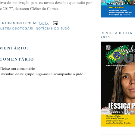
sirva de motivação para os novos desafios que estão por
l de 2017”, destacou Cléber do Carmo.
ERTON MONTEIRO
ÀS
14:17
LETIM OSOTOGARI
,
NOTÍCIAS DO JUDÔ
REVISTA DIGITA
2025
MENTÁRIO:
 COMENTÁRIO
 Deixe um comentário!
m membro deste grupo, siga-nos e acompanhe o judô