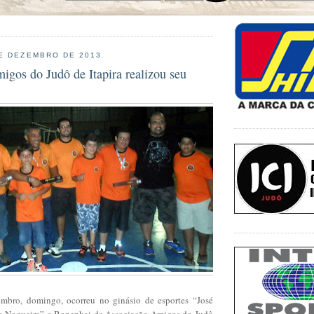
E DEZEMBRO DE 2013
igos do Judô de Itapira realizou seu
mbro, domingo, ocorreu no ginásio de esportes “José
o Nogueira” o Bonenkai da Associação Amigos do Judô