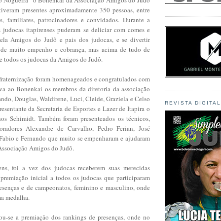
stiveram presentes aproximadamente 350 pessoas, entre
es, familiares, patrocinadores e convidados. Durante a
s judocas itapirenses puderam se deliciar com comes e
ela Amigos do Judô e pais dos judocas, e se divertir
de muito empenho e cobrança, mas acima de tudo de
de todos os judocas da Amigos do Judô.
fraternização foram homenageados e congratulados com
va ao Bonenkai os membros da diretoria da associação
ndo, Douglas, Waldirene, Luci, Cleide, Graziela e Celso
REVISTA DIGITA
resentante da Secretaria de Esportes e Lazer de Itapira o
hos Schimidt. Também foram presenteados os técnicos,
boradores Alexandre de Carvalho, Pedro Ferian, José
 Fabio e Fernando que muito se empenharam e ajudaram
Associação Amigos do Judô.
s, foi a vez dos judocas receberem suas merecidas
premiação inicial a todos os judocas que participaram
esenças e de campeonatos, feminino e masculino, onde
ma medalha.
ou-se a premiação dos rankings de presenças, onde no