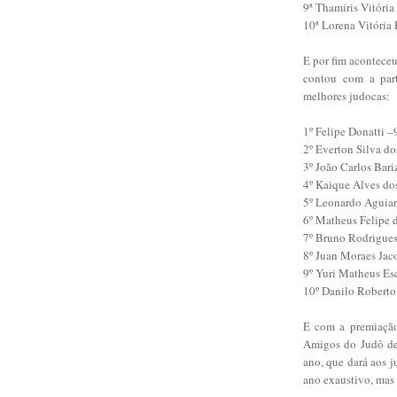
9ª Thamiris Vitóri
10ª Lorena Vitória 
E por fim acontece
contou com a par
melhores judocas:
1º Felipe Donatti 
2º Everton Silva do
3º João Carlos Bar
4º Kaique Alves do
5º Leonardo Aguiar
6º Matheus Felipe 
7º Bruno Rodrigues
8º Juan Moraes Jac
9º Yuri Matheus Es
10º Danilo Roberto
E com a premiação
Amigos do Judô de I
ano, que dará aos 
ano exaustivo, mas