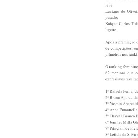
leve;
Luciano de Olivei
pesado;
Kaique Carlos Tof
ligeiro.
Após a premiação d
de competições, on
primeiros nos rank
O ranking feminino
62 meninas que c
expressivos resulta
1ª Rafaela Fernand
2ª Bruna Aparecida
3ª Yasmin Aparecid
4ª Anna Emanuella
5ª Thayná Bianca Fe
6ª Jeniffer Milla G
7ª Princiam de Frei
8ª Letícia da Silva