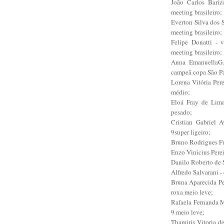
João Carlos Bari
meeting brasileiro;
Everton Silva dos 
meeting brasileiro;
Felipe Donatti - 
meeting brasileiro;
Anna EmanuellaG.
campeã copa São P
Lorena Vitória Per
médio;
Eloá Fray de Lima
pesado;
Cristian Gabriel 
9super ligeiro;
Bruno Rodrigues Fu
Enzo Vinicius Perei
Danilo Roberto de S
Alfredo Salvarani -
Bruna Aparecida Pe
roxa meio leve;
Rafaela Fernanda M
9 meio leve;
Thamiris Vitoria d