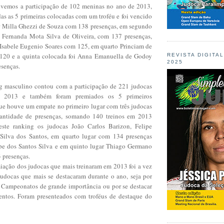
ivemos a participação de 102 meninas no ano de 2013,
as as 5 primeiras colocadas com um troféu e foi vencido
er Milla Ghezzi de Souza com 138 presenças, em segundo
a Fernanda Mota Silva de Oliveira, com 137 presenças,
a Isabele Eugenio Soares com 125, em quarto Princiam de
 120 e a quinta colocada foi Anna Emanuella de Godoy
REVISTA DIGITA
2025
senças.
g masculino contou com a participação de 221 judocas
m 2013 e também foram premiados os 5 primeiros
ue houve um empate no primeiro lugar com três judocas
ntidade de presenças, somando 140 treinos em 2013
ste ranking os judocas João Carlos Barizon, Felipe
 Silva dos Santos, em quarto lugar com 134 presenças
pe dos Santos Silva e em quinto lugar Thiago Germano
 presenças.
iação dos judocas que mais treinaram em 2013 foi a vez
udocas que mais se destacaram durante o ano, seja por
 Campeonatos de grande importância ou por se destacar
entos. Foram presenteados com troféus de destaque do