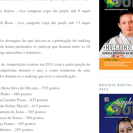
ra Junior - vice campeão copa são paulo sub 9 super
oli Rosa - vice campeão copa são paulo sub 13 super
os destaques do ano iniciou-se a premiação do ranking
de foram premiados os judocas que ficaram entre os 10
ings masculino e feminino.
 de competições contou em 2013 com a participação de
ompetiram durante o ano, e como somatória de seus
dos formou-se o ranking que teve a classificação:
REVISTA DIGITA
a Mota Silva de Oliveira – 555 pontos
2024
 Pedro – 480 pontos
a Caetano Posso – 435 pontos
 de Godoy Maciel – 415 pontos
rreira de Jesus – 365 pontos
hezzi de Souza – 360 pontos
tas Ferraz – 305 pontos
 Adorno – 285 pontos