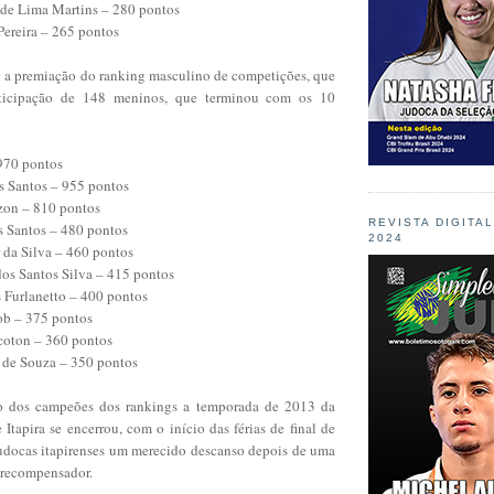
a de Lima Martins – 280 pontos
Pereira – 265 pontos
u a premiação do ranking masculino de competições, que
ticipação de 148 meninos, que terminou com os 10
–970 pontos
s Santos – 955 pontos
izon – 810 pontos
REVISTA DIGITA
s Santos – 480 pontos
2024
 da Silva – 460 pontos
dos Santos Silva – 415 pontos
 Furlanetto – 400 pontos
ob – 375 pontos
coton – 360 pontos
 de Souza – 350 pontos
 dos campeões dos rankings a temporada de 2013 da
tapira se encerrou, com o início das férias de final de
judocas itapirenses um merecido descanso depois de uma
 recompensador.