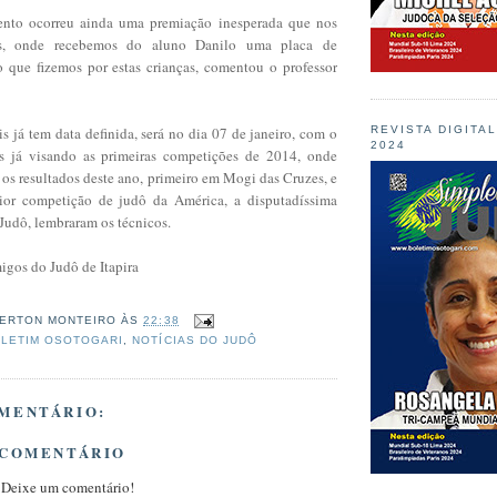
ento ocorreu ainda uma premiação inesperada que nos
s, onde recebemos do aluno Danilo uma placa de
 que fizemos por estas crianças, comentou o professor
is já tem data definida, será no dia 07 de janeiro, com o
REVISTA DIGITA
2024
os já visando as primeiras competições de 2014, onde
os resultados deste ano, primeiro em Mogi das Cruzes, e
or competição de judô da América, a disputadíssima
Judô, lembraram os técnicos.
igos do Judô de Itapira
ERTON MONTEIRO
ÀS
22:38
LETIM OSOTOGARI
,
NOTÍCIAS DO JUDÔ
MENTÁRIO:
 COMENTÁRIO
 Deixe um comentário!