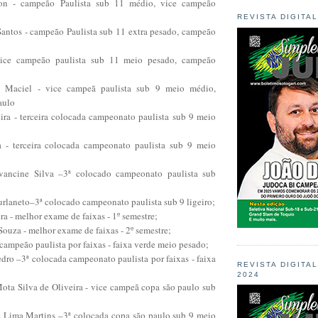
zon - campeão Paulista sub 11 médio, vice campeão
REVISTA DIGITA
Santos - campeão Paulista sub 11 extra pesado, campeão
vice campeão paulista sub 11 meio pesado, campeão
 Maciel - vice campeã paulista sub 9 meio médio,
aulo
eira - terceira colocada campeonato paulista sub 9 meio
 - terceira colocada campeonato paulista sub 9 meio
Avancine Silva –3ª colocado campeonato paulista sub
rlaneto–3ª colocado campeonato paulista sub 9 ligeiro;
ra - melhor exame de faixas - 1º semestre;
ouza - melhor exame de faixas - 2º semestre;
 campeão paulista por faixas - faixa verde meio pesado;
dro –3ª colocada campeonato paulista por faixas - faixa
REVISTA DIGITA
2024
ota Silva de Oliveira - vice campeã copa são paulo sub
e Lima Martins –3ª colocada copa são paulo sub 9 meio