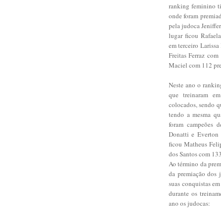
ranking feminino t
onde foram premiad
pela judoca Jeniff
lugar ficou Rafael
em terceiro Lariss
Freitas Ferraz com
Maciel com 112 pre
Neste ano o rankin
que treinaram e
colocados, sendo q
tendo a mesma qua
foram campeões de
Donatti e Everton
ficou Matheus Feli
dos Santos com 133
Ao término da prem
da premiação dos j
suas conquistas em
durante os treinam
ano os judocas: