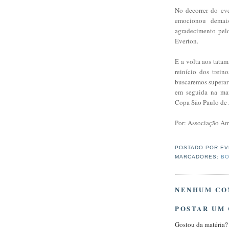
No decorrer do ev
emocionou demai
agradecimento pelo
Everton.
E a volta aos tatam
reinício dos trein
buscaremos superar 
em seguida na mai
Copa São Paulo de 
Por: Associação Am
POSTADO POR
EV
MARCADORES:
BO
NENHUM CO
POSTAR UM
Gostou da matéria?