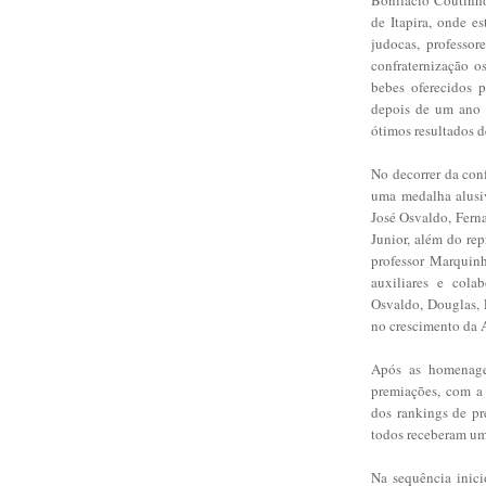
de Itapira, onde e
judocas, professor
confraternização o
bebes oferecidos p
depois de um ano 
ótimos resultados 
No decorrer da con
uma medalha alusi
José Osvaldo, Ferna
Junior, além do rep
professor Marquin
auxiliares e cola
Osvaldo, Douglas,
no crescimento da 
Após as homenagen
premiações, com a 
dos rankings de pr
todos receberam u
Na sequência inici