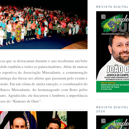
REVISTA DIGITA
ocas que se destacaram durante o ano receberam um belo
endido também a todos os patrocinadores. Além de marcar
a esportiva da Associação Mercadante, a comemoração
 entrega das faixas aos atletas que passaram pelo exame e
ensão. Em um clima de muita emoção, o coordenador do
 Marcos Mercadante, foi homenageado com flores pelos
liares. Agradecido, ele discursou e lembrou a importância
cesso do “Kimono de Ouro”.
REVISTA DIGITA
2024