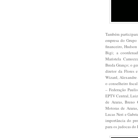
Também participara
empresa do Grupo 
financeiro, Hudson
Bigi; a coordena
Maristela Camozz
Breda Granço; o ge
diretor da Flores 
Wizard, Alexandre 
o conselheiro fisca
– Federação Paulis
EPTV Central, Luiz
de Araras, Breno C
Motoras de Araras,
Lucas Neri e Gabrie
importância do proj
para os judocas do