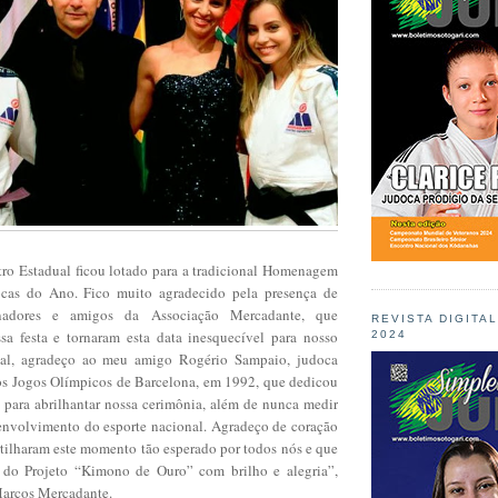
ro Estadual ficou lotado para a tradicional Homenagem
cas do Ano. Fico muito agradecido pela presença de
nadores e amigos da Associação Mercadante, que
REVISTA DIGITA
a festa e tornaram esta data inesquecível para nosso
2024
ial, agradeço ao meu amigo Rogério Sampaio, judoca
s Jogos Olímpicos de Barcelona, em 1992, que dedicou
 para abrilhantar nossa cerimônia, além de nunca medir
senvolvimento do esporte nacional. Agradeço de coração
tilharam este momento tão esperado por todos nós e que
 do Projeto “Kimono de Ouro” com brilho e alegria”,
 Marcos Mercadante.