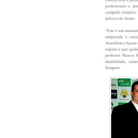
profissionais e pa
campeão olímpico R
judocas de Araras.
“Este é um momento
temporada é coro
Acreditem e façam 
esporte e que ajud
professor Marcos M
modalidade, como
Sampaio.