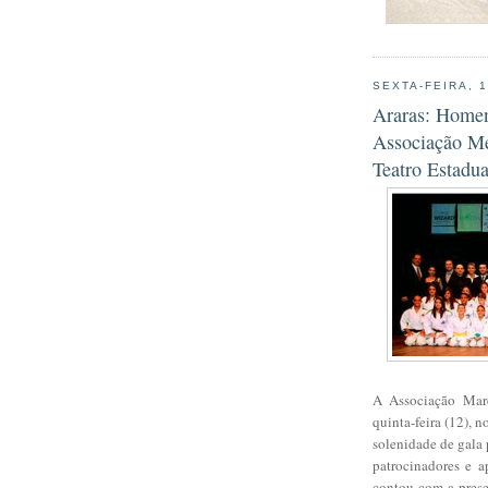
SEXTA-FEIRA, 
Araras: Home
Associação Me
Teatro Estadua
A Associação Marc
quinta-feira (12), 
solenidade de gala
patrocinadores e 
contou com a presen