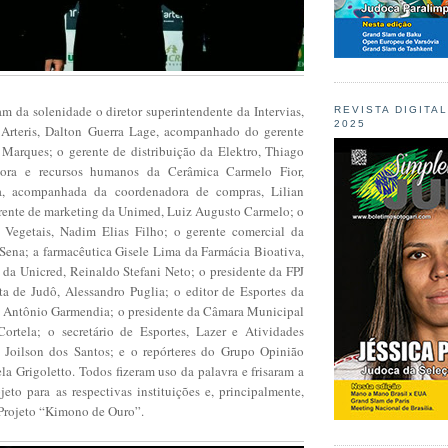
m da solenidade o diretor superintendente da Intervias,
REVISTA DIGITA
2025
Arteris, Dalton Guerra Lage, acompanhado do gerente
 Marques; o gerente de distribuição da Elektro, Thiago
dora e recursos humanos da Cerâmica Carmelo Fior,
a, acompanhada da coordenadora de compras, Lilian
rente de marketing da Unimed, Luiz Augusto Carmelo; o
e Vegetais, Nadim Elias Filho; o gerente comercial da
Sena; a farmacêutica Gisele Lima da Farmácia Bioativa,
l da Unicred, Reinaldo Stefani Neto; o presidente da FPJ
ta de Judô, Alessandro Puglia; o editor de Esportes da
 Antônio Garmendia; o presidente da Câmara Municipal
ortela; o secretário de Esportes, Lazer e Atividades
 Joilson dos Santos; e o repórteres do Grupo Opinião
la Grigoletto. Todos fizeram uso da palavra e frisaram a
eto para as respectivas instituições e, principalmente,
 Projeto “Kimono de Ouro”.