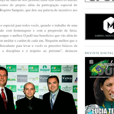
rceiros do projeto, além da participação especial do
ogério Sampaio, que deu sua palavra de incentivo aos
 especial para todos vocês, quando o trabalho de uma
ado com homenagens e com a progressão de faixa.
sempre o melhor. O judô traz benefícios que vão além do
am moldar o caráter de cada um. Ninguém melhor que o
ercadante para levar a vocês os preceitos básicos da
 a disciplina e o respeito ao próximo”, destacou
REVISTA DIGITA