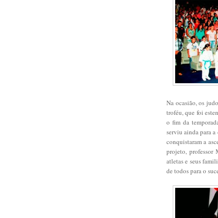
Na ocasião, os jud
troféu, que foi est
o fim da temporad
serviu ainda para a
conquistaram a asc
projeto, professor
atletas e seus fami
de todos para o su