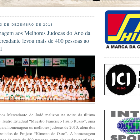
13 DE DEZEMBRO DE 2013
nagem aos Melhores Judocas do Ano da
rcadante levou mais de 400 pessoas ao
l
os Mercadante de Judô realizou na noite da última
no Teatro Estadual “Maestro Francisco Paulo Russo”, uma
 para homenagear os melhores judocas de 2013, além dos
apoiados do Projeto “Kimono de Ouro”. A homenagem
ça de mais de 400 pessoas, entre elas todos os atletas,