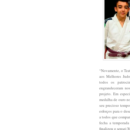
“Novamente, o Teat
aos Melhores Judo
todos os patroci
engrandeceram noss
projeto. Em espec
medalha de ouro no
seu precioso tempo
esforços para o de
a todos que compar
fecha a temporada
finalizou o sensei