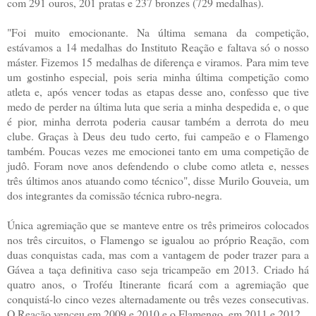
com 291 ouros, 201 pratas e 237 bronzes (729 medalhas).
"Foi muito emocionante. Na última semana da competição,
estávamos a 14 medalhas do Instituto Reação e faltava só o nosso
máster. Fizemos 15 medalhas de diferença e viramos. Para mim teve
um gostinho especial, pois seria minha última competição como
atleta e, após vencer todas as etapas desse ano, confesso que tive
medo de perder na última luta que seria a minha despedida e, o que
é pior, minha derrota poderia causar também a derrota do meu
clube. Graças à Deus deu tudo certo, fui campeão e o Flamengo
também. Poucas vezes me emocionei tanto em uma competição de
judô. Foram nove anos defendendo o clube como atleta e, nesses
três últimos anos atuando como técnico", disse Murilo Gouveia, um
dos integrantes da comissão técnica rubro-negra.
Única agremiação que se manteve entre os três primeiros colocados
nos três circuitos, o Flamengo se igualou ao próprio Reação, com
duas conquistas cada, mas com a vantagem de poder trazer para a
Gávea a taça definitiva caso seja tricampeão em 2013. Criado há
quatro anos, o Troféu Itinerante ficará com a agremiação que
conquistá-lo cinco vezes alternadamente ou três vezes consecutivas.
O Reação venceu em 2009 e 2010 e o Flamengo, em 2011 e 2012.