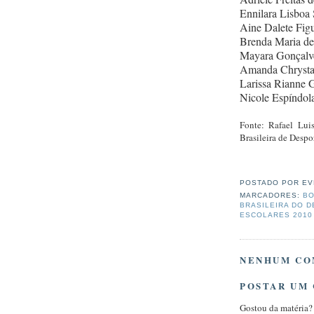
Ennilara Lisboa 
Aine Dalete Figu
Brenda Maria de
Mayara Gonçalve
Amanda Chrystal
Larissa Rianne G
Nicole Espíndola
Fonte: Rafael Lui
Brasileira de Desp
POSTADO POR
EV
MARCADORES:
BO
BRASILEIRA DO 
ESCOLARES 2010
NENHUM CO
POSTAR UM
Gostou da matéria?