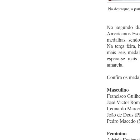
No destaque, o pau
No segundo di
Americanos Esco
medalhas, sendo 
Na terça feira,
mais seis meda
espera-se mais
amarela.
Confira os medal
Masculino
Francisco Guilh
José Victor Rome
Leonardo Marcel
João de Deus (PI
Pedro Macedo (S
Feminino
Adriele Freitas 