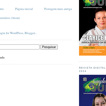
nte
Página inicial
Postagem mais antiga
entários (Atom)
zada
REVISTA DIGITA
2024