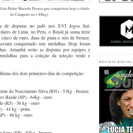
lista Pedro Macedo Pessoa que conquistou hoje o título
de Campeão no (-48kg)
.
a de disputas no judô nos XVI Jogos Sul-
lares de Lima, no Peru, o Brasil já soma treze
cinco de ouro, duas de prata e seis de bronze.
 haviam conquistado sete medalhas. Hoje foram
lhas. Amanhã serão as disputas por equipes e
 medalhas para a coleção da seleção verde e
REVISTA DIGITA
histas dos dois primeiros dias de competição:
erme do Nascimento Silva (RN) - 53kg - bronze
o Basile (SP) - 64kg - ouro
o (RJ) - 36 kg - ouro
) - 44 kg - prata
P) - 48 kg - ouro
de Sena (SP) - 53kg - bronze