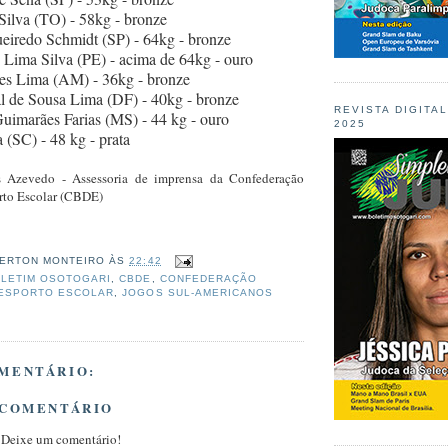
Silva (TO) - 58kg - bronze
eiredo Schmidt (SP) - 64kg - bronze
 Lima Silva (PE) - acima de 64kg - ouro
s Lima (AM) - 36kg - bronze
 de Sousa Lima (DF) - 40kg - bronze
REVISTA DIGITA
uimarães Farias (MS) - 44 kg - ouro
2025
 (SC) - 48 kg - prata
s Azevedo - Assessoria de imprensa da Confederação
orto Escolar (CBDE)
ERTON MONTEIRO
ÀS
22:42
LETIM OSOTOGARI
,
CBDE
,
CONFEDERAÇÃO
DESPORTO ESCOLAR
,
JOGOS SUL-AMERICANOS
MENTÁRIO:
 COMENTÁRIO
 Deixe um comentário!