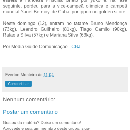
estreia a francesa Priscilla Gneto por yuko e, na fase
seguinte, perdeu para a vice-campeã olímpica e campeã
mundial Yanet Bermoy, de Cuba, por ippon no golden score.
Neste domingo (12), entram no tatame Bruno Mendonça
(73kg), Leandro Guilheiro (81kg), Tiago Camilo (90kg),
Rafaela Silva (57kg) e Mariana Silva (63kg).
Por Media Guide Comunicação -
CBJ
Everton Monteiro
às
11:04
Compartilhar
Nenhum comentário:
Postar um comentário
Gostou da matéria? Deixe um comentário!
Aproveite e seja um membro deste grupo, siga-