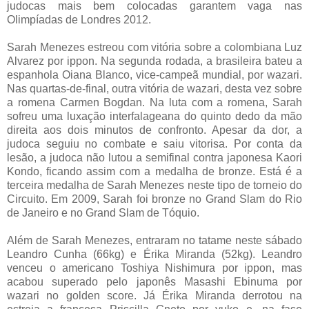
judocas mais bem colocadas garantem vaga nas
Olimpíadas de Londres 2012.
Sarah Menezes estreou com vitória sobre a colombiana Luz
Alvarez por ippon. Na segunda rodada, a brasileira bateu a
espanhola Oiana Blanco, vice-campeã mundial, por wazari.
Nas quartas-de-final, outra vitória de wazari, desta vez sobre
a romena Carmen Bogdan. Na luta com a romena, Sarah
sofreu uma luxação interfalageana do quinto dedo da mão
direita aos dois minutos de confronto. Apesar da dor, a
judoca seguiu no combate e saiu vitorisa. Por conta da
lesão, a judoca não lutou a semifinal contra japonesa Kaori
Kondo, ficando assim com a medalha de bronze. Está é a
terceira medalha de Sarah Menezes neste tipo de torneio do
Circuito. Em 2009, Sarah foi bronze no Grand Slam do Rio
de Janeiro e no Grand Slam de Tóquio.
Além de Sarah Menezes, entraram no tatame neste sábado
Leandro Cunha (66kg) e Érika Miranda (52kg). Leandro
venceu o americano Toshiya Nishimura por ippon, mas
acabou superado pelo japonês Masashi Ebinuma por
wazari no golden score. Já Érika Miranda derrotou na