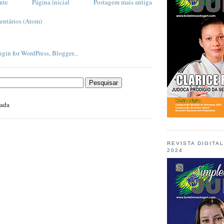
nte
Página inicial
Postagem mais antiga
entários (Atom)
zada
REVISTA DIGITA
2024