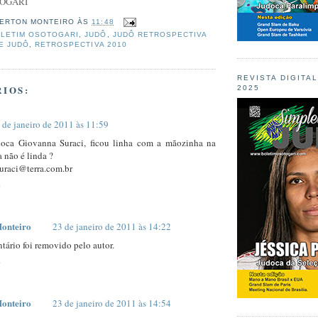
TOGARI
ERTON MONTEIRO
ÀS
11:48
LETIM OSOTOGARI
,
JUDÔ
,
JUDÔ RETROSPECTIVA
E JUDÔ
,
RETROSPECTIVA 2010
REVISTA DIGITA
IOS:
2025
 de janeiro de 2011 às 11:59
oca Giovanna Suraci, ficou linha com a mãozinha na
a não é linda ?
rsuraci@terra.com.br
onteiro
23 de janeiro de 2011 às 14:22
tário foi removido pelo autor.
onteiro
23 de janeiro de 2011 às 14:54