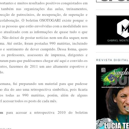
ortantes e muitos resultados positivos conquistados em
 também nas organizações das aulas, treinamentos,
pecção de patrocínios, de recuperação, de superação e
 colaboração. O boletim OSOTOGARI existe porque o
ue as pessoas que estão envolvidas com a modalidade nos
lo atualizado com as informações de quase tudo o que
 Não deixei de postar notícias nem um dia sequer, nem
ma. Até então, foram postadas 990 matérias, incluindo
ão e sentimento de dever cumprido. Dessa forma, quero
os professores, assessores de imprensa, dirigentes e
raram para que pudéssemos chegar até aqui e convido-os
REVISTA DIGITA
untos, fazermos de 2011 um ano altamente esportivo e
do.
semana, fui preparando um material para que pudesse
mo dia do ano uma retrospectiva simbólica, pois ficaria
mos todas as 990 matérias, porém, além de alguns
el acessar todos os posts de cada mês.
em
para acessar a retrospectiva 2010 do boletim