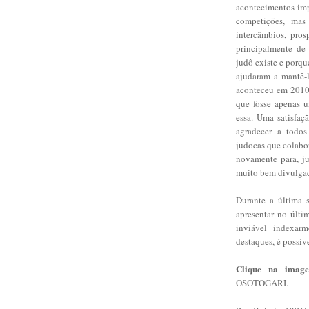
acontecimentos imp
competições, mas
intercâmbios, pros
principalmente de
judô existe e porq
ajudaram a mantê-
aconteceu em 2010.
que fosse apenas u
essa. Uma satisfaç
agradecer a todos 
judocas que colabo
novamente para, j
muito bem divulga
Durante a última 
apresentar no últi
inviável indexar
destaques, é possív
Clique na imag
OSOTOGARI.