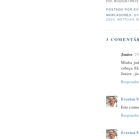
Por: Boletim OSO
POSTADO POR
EV
MARCADORES:
BO
2010
,
NOTÍCIAS D
3 COMENTÁR
Junior
23
Minha jud
cabeça. El
Junior - j
Responder
Everton M
Este comen
Responder
Everton M