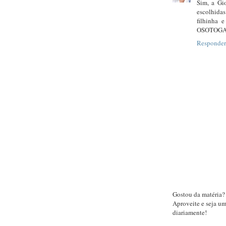
Sim, a Gi
escolhidas
filhinha 
OSOTOGA
Responder
Gostou da matéria?
Aproveite e seja u
diariamente!