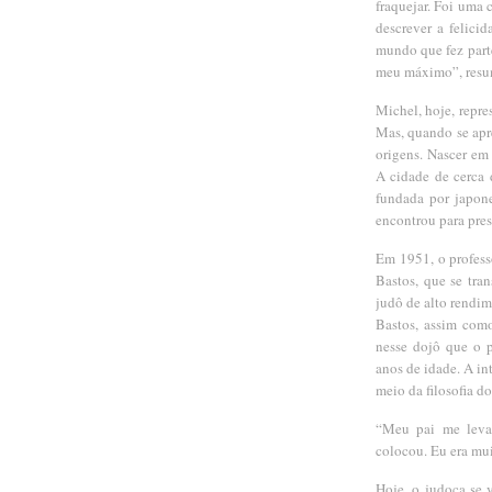
fraquejar. Foi uma
descrever a felici
mundo que fez parte
meu máximo”, res
Michel, hoje, repre
Mas, quando se apr
origens. Nascer em 
A cidade de cerca d
fundada por japon
encontrou para pres
Em 1951, o profes
Bastos, que se tra
judô de alto rendim
Bastos, assim como
nesse dojô que o 
anos de idade. A int
meio da filosofia 
“Meu pai me levava
colocou. Eu era mu
Hoje, o judoca se 