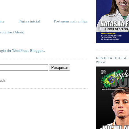
nte
Página inicial
Postagem mais antiga
entários (Atom)
REVISTA DIGITA
2024
zada