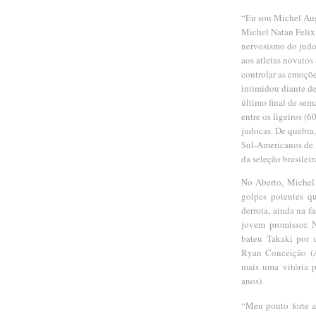
“Eu sou Michel Aug
Michel Natan Felix
nervosismo do judoc
aos atletas novato
controlar as emoçõe
intimidou diante de
último final de se
entre os ligeiros (
judocas. De quebra,
Sul-Americanos de 
da seleção brasilei
No Aberto, Michel
golpes potentes q
derrota, ainda na f
jovem promissor. N
bateu Takaki por u
Ryan Conceição (A
mais uma vitória 
anos).
“Meu ponto forte a