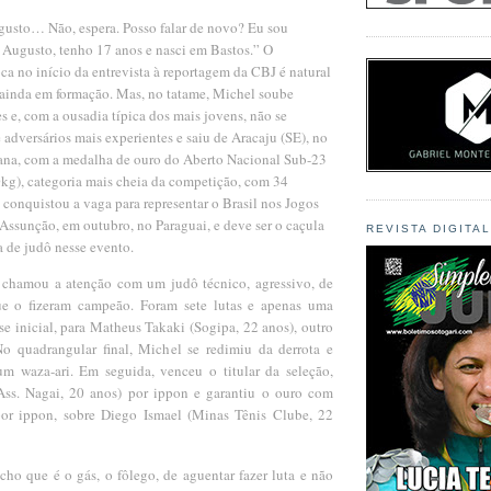
usto… Não, espera. Posso falar de novo? Eu sou
 Augusto, tenho 17 anos e nasci em Bastos.” O
a no início da entrevista à reportagem da CBJ é natural
s ainda em formação. Mas, no tatame, Michel soube
s e, com a ousadia típica dos mais jovens, não se
 adversários mais experientes e saiu de Aracaju (SE), no
mana, com a medalha de ouro do Aberto Nacional Sub-23
60kg), categoria mais cheia da competição, com 34
 conquistou a vaga para representar o Brasil nos Jogos
Assunção, em outubro, no Paraguai, e deve ser o caçula
REVISTA DIGITA
ra de judô nesse evento.
 chamou a atenção com um judô técnico, agressivo, de
ue o fizeram campeão. Foram sete lutas e apenas uma
ase inicial, para Matheus Takaki (Sogipa, 22 anos), outro
o quadrangular final, Michel se redimiu da derrota e
m waza-ari. Em seguida, venceu o titular da seleção,
ss. Nagai, 20 anos) por ippon e garantiu o ouro com
por ippon, sobre Diego Ismael (Minas Tênis Clube, 22
cho que é o gás, o fôlego, de aguentar fazer luta e não