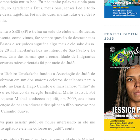
 competição muito boa. Eu não tenho palavras ainda para
dade, só agradecer a Deus, meus pais, sensei Lee e todo
 dessa trajetória. Foi muito duro, muitas lutas e eu dei o
umiu.
senta o SESI (SP) e treina na sede do clube em Botucatu.
REVISTA DIGITA
esenta, como vimos, faz sempre questão de destacar suas
2025
Bastos e ser judoca significa algo mais e ele sabe disso.
e 20 mil habitantes fica no interior de São Paulo e foi
eses. Uma das formas que a comunidade de imigrantes
ervar as raizes orientais foi por meio do Judô.
sor Uichiro Umakakeba fundou a Associação de Judô de
nsformou em um dos maiores celeiros de talentos para o
ento no Brasil. Tiago Camilo é o mais famoso “filho” de
 o ex-técnico da seleção brasileira, Mario Tsutsui. Foi
pequeno Michel conheceu o judô, em 2009, aos cinco
enção do pai era educar e disciplinar o filho travesso por
do Caminho Suave.
 para assistir judô, eu fiquei interessado aí ele me
ito agitado e ele me colocou no judô”, conta.
vê no ídolo Tiago Camilo que, com a idade de Michel,