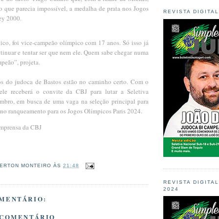
o que parecia impossível, a medalha de prata nos Jogos
REVISTA DIGITA
ney 2000.
nico, foi vice-campeão olímpico com 17 anos. Só isso já
ntinuar e tentar ser que nem ele. Quem sabe chegar numa
peão”, projeta.
os do judoca de Bastos estão no caminho certo. Com o
 ele receberá o convite da CBJ para lutar a Seletiva
mbro, em busca de uma vaga na seleção principal para
 no ranqueamento para os Jogos Olímpicos Paris 2024.
 Imprensa da CBJ
ERTON MONTEIRO
ÀS
21:48
REVISTA DIGITA
2024
MENTÁRIO:
 COMENTÁRIO