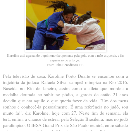
Karoline está agarrando o quimono da oponente pela gola, com a mão esquerda, e faz
expressão de esforço.
Foto: Taba Benedicto/CPB.
Pela televisão de casa, Karoline Porto Duarte se encantou com a
trajetória da judoca Rafaela Silva, campeã olímpica na Rio 2016.
Nascida no Rio de Janeiro, assim como a atleta que mordeu a
medalha dourada ao subir no pódio, a garota de então 21 anos
decidiu que era aquilo o que queria fazer da vida. "Um dos meus
sonhos é conhecê-la pessoalmente. É uma referência no judô, sou
muito fã!", diz Karoline, hoje com 27. Neste fim de semana, ela
terá, enfim, a chance de estrear pela Seleção Brasileira, mas no judô
paralímpico. O IBSA Grand Prix de São Paulo reunirá, entre sábado