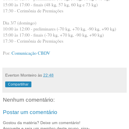
15:00 às 17:00 - finais (48 kg, 57 kg, 60 kg e 73 kg)
17:30 - Cerimônia de Premiações
Dia 3/7 (domingo)
10:00 às 12:00 - preliminares (-70 kg, +70 kg, -90 kg, +90 kg)
15:00 às 17:00 - finais (-70 kg, +70 kg, -90 kg, +90 kg)
17:30 - Cerimônia de Premiações
Por:
Comunicação CBDV
Everton Monteiro
às
22:48
Compartilhar
Nenhum comentário:
Postar um comentário
Gostou da matéria? Deixe um comentário!
Aproveite e seja um membro deste grupo, siga-