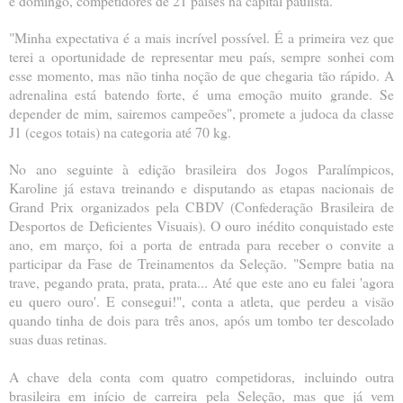
e domingo, competidores de 21 países na capital paulista.
"Minha expectativa é a mais incrível possível. É a primeira vez que
terei a oportunidade de representar meu país, sempre sonhei com
esse momento, mas não tinha noção de que chegaria tão rápido. A
adrenalina está batendo forte, é uma emoção muito grande. Se
depender de mim, sairemos campeões", promete a judoca da classe
J1 (cegos totais) na categoria até 70 kg.
No ano seguinte à edição brasileira dos Jogos Paralímpicos,
Karoline já estava treinando e disputando as etapas nacionais de
Grand Prix organizados pela CBDV (Confederação Brasileira de
Desportos de Deficientes Visuais). O ouro inédito conquistado este
ano, em março, foi a porta de entrada para receber o convite a
participar da Fase de Treinamentos da Seleção. "Sempre batia na
trave, pegando prata, prata, prata... Até que este ano eu falei 'agora
eu quero ouro'. E consegui!", conta a atleta, que perdeu a visão
quando tinha de dois para três anos, após um tombo ter descolado
suas duas retinas.
A chave dela conta com quatro competidoras, incluindo outra
brasileira em início de carreira pela Seleção, mas que já vem