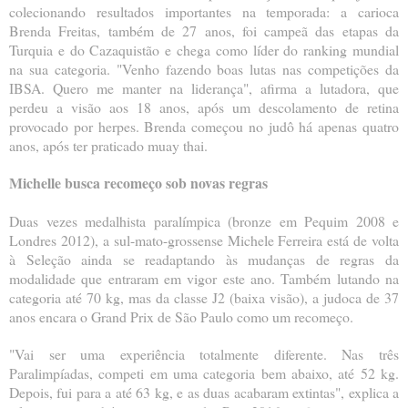
colecionando resultados importantes na temporada: a carioca
Brenda Freitas, também de 27 anos, foi campeã das etapas da
Turquia e do Cazaquistão e chega como líder do ranking mundial
na sua categoria. "Venho fazendo boas lutas nas competições da
IBSA. Quero me manter na liderança", afirma a lutadora, que
perdeu a visão aos 18 anos, após um descolamento de retina
provocado por herpes. Brenda começou no judô há apenas quatro
anos, após ter praticado muay thai.
Michelle busca recomeço sob novas regras
Duas vezes medalhista paralímpica (bronze em Pequim 2008 e
Londres 2012), a sul-mato-grossense Michele Ferreira está de volta
à Seleção ainda se readaptando às mudanças de regras da
modalidade que entraram em vigor este ano. Também lutando na
categoria até 70 kg, mas da classe J2 (baixa visão), a judoca de 37
anos encara o Grand Prix de São Paulo como um recomeço.
"Vai ser uma experiência totalmente diferente. Nas três
Paralimpíadas, competi em uma categoria bem abaixo, até 52 kg.
Depois, fui para a até 63 kg, e as duas acabaram extintas", explica a