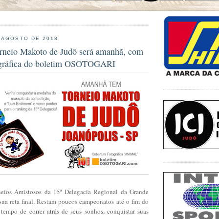
 AGOSTO DE 2018
orneio Makoto de Judô será amanhã, com
ográfica do boletim OSOTOGARI
neios Amistosos da 15ª Delegacia Regional da Grande
ua reta final. Restam poucos campeonatos até o fim do
tempo de correr atrás de seus sonhos, conquistar suas