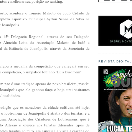
ntos e melhorar sua posição no ranking.
osto, acontece o Torneio Makoto de Judô Cidade de
mplexo esportivo municipal Ayrton Senna da Silva na
e Joanópolis.
a 15ª Delegacia Regional, através de seu Delegado
e Almeida Leite, da Associação Makoto de Judô e
al da Estância de Joanópolis, através da Secretaria de
REVISTA DIGITA
ulgou a medalha da competição que carregará em seu
a competição, o simpático lobinho "Luis Bisómem".
m não é uma tradição apenas do povo brasileiro, mas foi
Joanópolis que ele ganhou força e hoje atrai visitantes
s localidades.
radição que os moradores da cidade cultivam até hoje.
 o lobisomem de Joanópolis é atrativo dos turistas, e a
 uma Associação dos Criadores de Lobisomens, que é
o Artesão e oferece aos turistas diferentes tipos de
deles ligados ao mito, em especial, a visita à casinha do