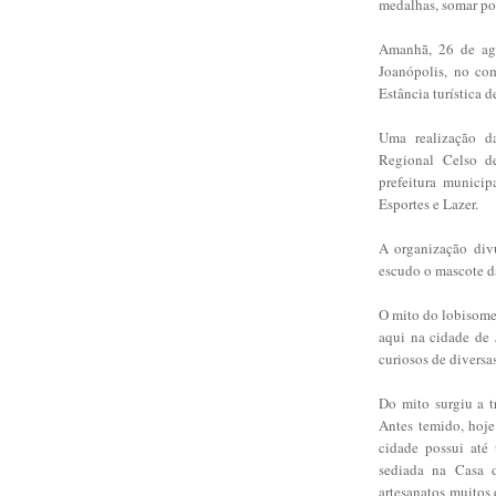
medalhas, somar po
Amanhã, 26 de ag
Joanópolis, no co
Estância turística d
Uma realização d
Regional Celso d
prefeitura municip
Esportes e Lazer.
A organização div
escudo o mascote d
O mito do lobisome
aqui na cidade de 
curiosos de diversa
Do mito surgiu a t
Antes temido, hoje
cidade possui até
sediada na Casa d
artesanatos muitos 