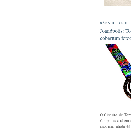
SÁBADO, 25 DE
Joanópolis: T
cobertura fot
O Circuito de Tor
Campinas está em s
ano, mas ainda dá 