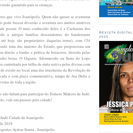
ersão garantida para as crianças.
tos que vive Joanópolis. Quem não quiser se aventurar
ais pode buscar diversão e aventura nos muitos atrativos
ade possui. O mais conhecido deles é a Cachoeira dos
REVISTA DIGITA
do a antigas famílias descendentes do bandeirante
2025
até hoje são proprietários daquelas terras), com 154
sendo uma das maiores do Estado, que proporciona um
m direito a banho e prática de boiacross, descida pelas
andes boias. O Gigante Adormecido ou Serra do Lopo
a caminhada por trilha de mata nativa pelas divisas com
de existir no local uma das trincheiras da Revolução de
vada e com placa comemorativa, rampa de Asa Delta e
vistas de toda a região.
s não faltam para participar do Torneio Makoto de Judô.
ão, vale um passeio pela cidade!
Judô Cidade de Joanópolis
 de 2018
sportes Ayrton Senna - Joanópolis