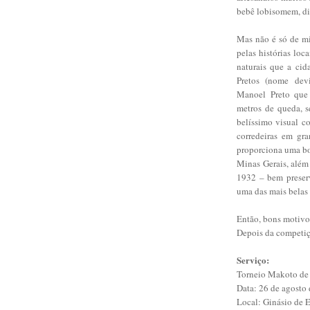
bebê lobisomem, div
Mas não é só de mi
pelas histórias loc
naturais que a cid
Pretos (nome devi
Manoel Preto que 
metros de queda, 
belíssimo visual co
corredeiras em gr
proporciona uma bo
Minas Gerais, além 
1932 – bem preser
uma das mais belas 
Então, bons motivo
Depois da competiç
Serviço:
Torneio Makoto de 
Data: 26 de agosto
Local: Ginásio de E