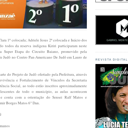
ara 1ª colocada; Adriele Jesus 2ª colocada e Inácio dos
do todos da reserva indígena Kiriri participaram neste
da Super Etapa do Circuito Baiano, promovido pela
de Judô no Centro Pan-Americano De Judô em Lauro de
REVISTA DIGITA
te do Projeto de Judô ofertado pela Prefeitura, através
vivência e Fortalecimento de Vínculos da Secretaria
tência Social, ao todo estão inscritos aproximadamente
lescentes de todo o município, as aulas acontecem
 e conta com a orientação do Sensei Ralf Matos e
mir Borges Matos 6° Dan.
ê
umanos