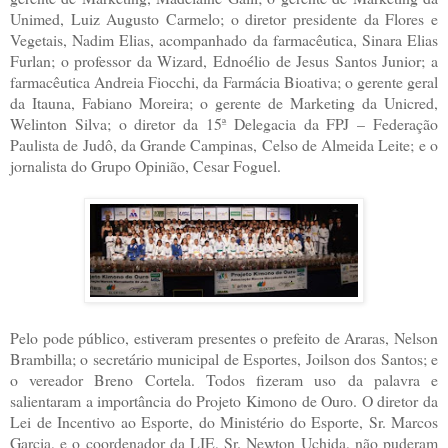
Unimed, Luiz Augusto Carmelo; o diretor presidente da Flores e
Vegetais, Nadim Elias, acompanhado da farmacêutica, Sinara Elias
Furlan; o professor da Wizard, Ednoélio de Jesus Santos Junior; a
farmacêutica Andreia Fiocchi, da Farmácia Bioativa; o gerente geral
da Itauna, Fabiano Moreira; o gerente de Marketing da Unicred,
Welinton Silva; o diretor da 15ª Delegacia da FPJ – Federação
Paulista de Judô, da Grande Campinas, Celso de Almeida Leite; e o
jornalista do Grupo Opinião, Cesar Foguel.
Pelo pode público, estiveram presentes o prefeito de Araras, Nelson
Brambilla; o secretário municipal de Esportes, Joilson dos Santos; e
o vereador Breno Cortela. Todos fizeram uso da palavra e
salientaram a importância do Projeto Kimono de Ouro. O diretor da
Lei de Incentivo ao Esporte, do Ministério do Esporte, Sr. Marcos
Garcia, e o coordenador da LIE, Sr. Newton Uchida, não puderam