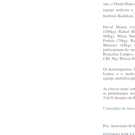
ano, o Grand Slam d
equipe realizou o
Instituto Kodokan,
David Moura (+10
(100kg), Rafael M
(60kg), Maria Su
Portela (70kg), R
Menezes (48kg) 
participaram do tr
Rosicleia Campos 
CBJ, Ney Wilson Pe
Os fisioterapeutas 
Lemos, e o anali
equipe multidiscip
As chaves serão sort
as preliminares d
21h30 (horário de 
Calendário de lutas
Por: Assessoria de
POSTADO POR
EV