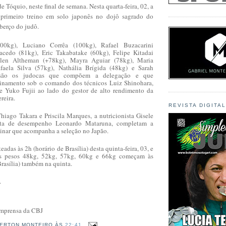
e Tóquio, neste final de semana. Nesta quarta-feira, 02, a
 primeiro treino em solo japonês no dojô sagrado do
 berço do judô.
0kg), Luciano Corrêa (100kg), Rafael Buzacarini
acedo (81kg), Eric Takabatake (60kg), Felipe Kitadai
elen Altheman (+78kg), Mayra Aguiar (78kg), Maria
afaela Silva (57kg), Nathália Brígida (48kg) e Sarah
são os judocas que compõem a delegação e que
einamento sob o comando dos técnicos Luiz Shinohara,
e Yuko Fujii ao lado do gestor de alto rendimento da
reira.
REVISTA DIGITA
Thiago Takara e Priscila Marques, a nutricionista Gisele
sta de desempenho Leonardo Mataruna, completam a
linar que acompanha a seleção no Japão.
eadas às 2h (horário de Brasília) desta quinta-feira, 03, e
os pesos 48kg, 52kg, 57kg, 60kg e 66kg começam às
Brasília) também na quinta.
.
 Imprensa da CBJ
ERTON MONTEIRO
ÀS
22:41