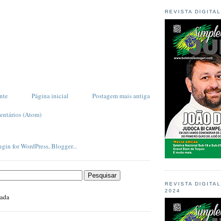
REVISTA DIGITA
nte
Página inicial
Postagem mais antiga
entários (Atom)
REVISTA DIGITA
2024
zada