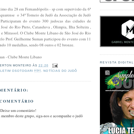
ltimo dia 28 em Fernandópolis - sp com supervisão da 6ª
quarense o 34º Torneio de Judô da Associação de Judô
 Participaram do evento 300 judocas das cidades de
José do Rio Preto, Catanduva , Olimpia, Ilha Solteira ,
a e Mirassol. O Clube Monte Líbano de São José do Rio
lo Prof. Guilherme Suman participou do evento com 11
ando 10 medalhas, sendo 08 ouros e 02 bronze.
man - Clube Monte Líbano
REVISTA DIGITA
ERTON MONTEIRO
ÀS
22:20
LETIM OSOTOGARI . NOTÍCIAS DO JUDÔ
MENTÁRIO:
 COMENTÁRIO
 Deixe um comentário!
m membro deste grupo, siga-nos e acompanhe o judô