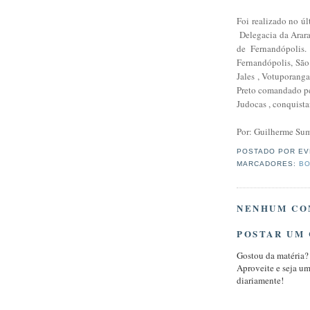
Foi realizado no ú
Delegacia da Arara
de Fernandópolis.
Fernandópolis, São 
Jales , Votuporang
Preto comandado pe
Judocas , conquist
Por: Guilherme Su
POSTADO POR
EV
MARCADORES:
BO
NENHUM CO
POSTAR UM
Gostou da matéria?
Aproveite e seja u
diariamente!