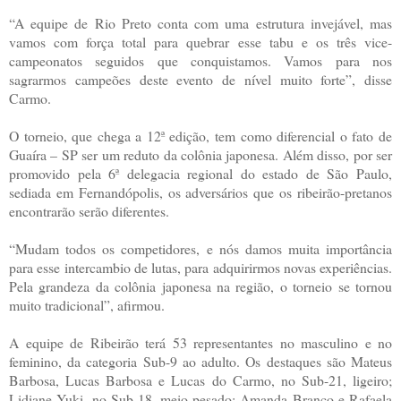
“A equipe de Rio Preto conta com uma estrutura invejável, mas
vamos com força total para quebrar esse tabu e os três vice-
campeonatos seguidos que conquistamos. Vamos para nos
sagrarmos campeões deste evento de nível muito forte”, disse
Carmo.
O torneio, que chega a 12ª edição, tem como diferencial o fato de
Guaíra – SP ser um reduto da colônia japonesa. Além disso, por ser
promovido pela 6ª delegacia regional do estado de São Paulo,
sediada em Fernandópolis, os adversários que os ribeirão-pretanos
encontrarão serão diferentes.
“Mudam todos os competidores, e nós damos muita importância
para esse intercambio de lutas, para adquirirmos novas experiências.
Pela grandeza da colônia japonesa na região, o torneio se tornou
muito tradicional”, afirmou.
A equipe de Ribeirão terá 53 representantes no masculino e no
feminino, da categoria Sub-9 ao adulto. Os destaques são Mateus
Barbosa, Lucas Barbosa e Lucas do Carmo, no Sub-21, ligeiro;
Lidiane Yuki, no Sub-18, meio-pesado; Amanda Branco e Rafaela