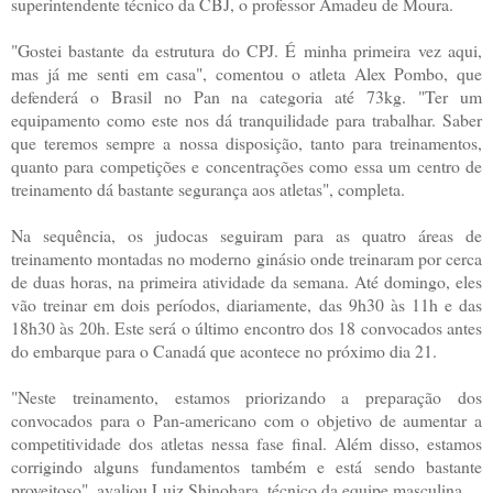
superintendente técnico da CBJ, o professor Amadeu de Moura.
"Gostei bastante da estrutura do CPJ. É minha primeira vez aqui,
mas já me senti em casa", comentou o atleta Alex Pombo, que
defenderá o Brasil no Pan na categoria até 73kg. "Ter um
equipamento como este nos dá tranquilidade para trabalhar. Saber
que teremos sempre a nossa disposição, tanto para treinamentos,
quanto para competições e concentrações como essa um centro de
treinamento dá bastante segurança aos atletas", completa.
Na sequência, os judocas seguiram para as quatro áreas de
treinamento montadas no moderno ginásio onde treinaram por cerca
de duas horas, na primeira atividade da semana. Até domingo, eles
vão treinar em dois períodos, diariamente, das 9h30 às 11h e das
18h30 às 20h. Este será o último encontro dos 18 convocados antes
do embarque para o Canadá que acontece no próximo dia 21.
"Neste treinamento, estamos priorizando a preparação dos
convocados para o Pan-americano com o objetivo de aumentar a
competitividade dos atletas nessa fase final. Além disso, estamos
corrigindo alguns fundamentos também e está sendo bastante
proveitoso", avaliou Luiz Shinohara, técnico da equipe masculina.