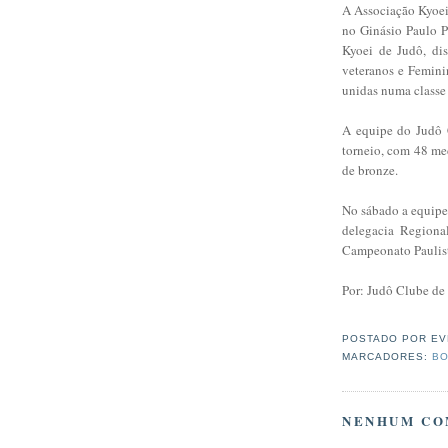
A Associação Kyoei 
no Ginásio Paulo P
Kyoei de Judô, di
veteranos e Femini
unidas numa classe 
A equipe do Judô 
torneio, com 48 me
de bronze.
No sábado a equipe
delegacia Regional
Campeonato Paulista
Por: Judô Clube de
POSTADO POR
EV
MARCADORES:
BO
NENHUM CO