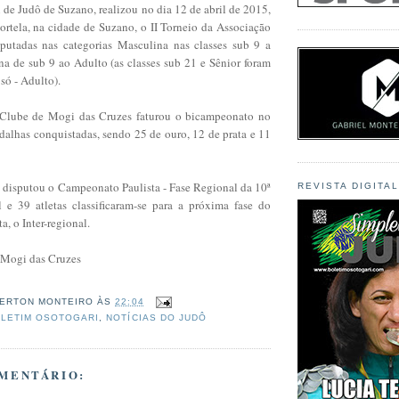
de Judô de Suzano, realizou no dia 12 de abril de 2015,
ortela, na cidade de Suzano, o II Torneio da Associação
sputadas nas categorias
Masculina nas classes sub 9 a
na de sub 9 ao Adulto (as classes sub 21 e Sênior foram
só - Adulto).
Clube de Mogi das Cruzes faturou o bicampeonato no
dalhas conquistadas, sendo 25 de ouro, 12 de prata e 11
 disputou o Campeonato Paulista - Fase Regional da 10ª
REVISTA DIGITA
 e 39 atletas classificaram-se para a próxima fase do
, o Inter-regional.
 Mogi das Cruzes
ERTON MONTEIRO
ÀS
22:04
LETIM OSOTOGARI
,
NOTÍCIAS DO JUDÔ
MENTÁRIO: