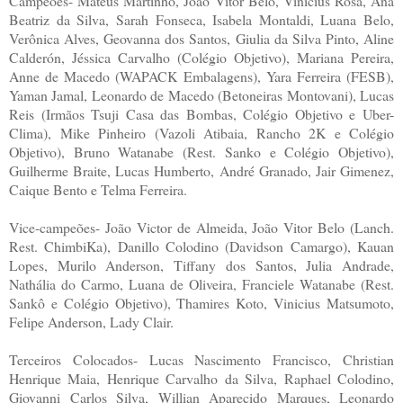
Campeões- Mateus Martinho, João Vitor Belo, Vinicius Rosa, Ana
Beatriz da Silva, Sarah Fonseca, Isabela Montaldi, Luana Belo,
Verônica Alves, Geovanna dos Santos, Giulia da Silva Pinto, Aline
Calderón, Jéssica Carvalho (Colégio Objetivo), Mariana Pereira,
Anne de Macedo (WAPACK Embalagens), Yara Ferreira (FESB),
Yaman Jamal, Leonardo de Macedo (Betoneiras Montovani), Lucas
Reis (Irmãos Tsuji Casa das Bombas, Colégio Objetivo e Uber-
Clima), Mike Pinheiro (Vazoli Atibaia, Rancho 2K e Colégio
Objetivo), Bruno Watanabe (Rest. Sanko e Colégio Objetivo),
Guilherme Braite, Lucas Humberto, André Granado, Jair Gimenez,
Caique Bento e Telma Ferreira.
Vice-campeões- João Victor de Almeida, João Vitor Belo (Lanch.
Rest. ChimbiKa), Danillo Colodino (Davidson Camargo), Kauan
Lopes, Murilo Anderson, Tiffany dos Santos, Julia Andrade,
Nathália do Carmo, Luana de Oliveira, Franciele Watanabe (Rest.
Sankô e Colégio Objetivo), Thamires Koto, Vinicius Matsumoto,
Felipe Anderson, Lady Clair.
Terceiros Colocados- Lucas Nascimento Francisco, Christian
Henrique Maia, Henrique Carvalho da Silva, Raphael Colodino,
Giovanni Carlos Silva, Willian Aparecido Marques, Leonardo