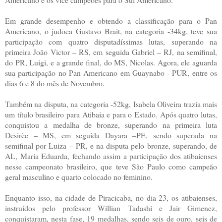
Em grande desempenho e obtendo a classificação para o Pan
Americano, o judoca Gustavo Brait, na categoria -34kg, teve sua
participação com quatro disputadíssimas lutas, superando na
primeira João Victor – RS, em seguida Gabriel – RJ, na semifinal,
do PR, Luigi, e a grande final, do MS, Nicolas. Agora, ele aguarda
sua participação no Pan Americano em Guaynabo - PUR, entre os
dias 6 e 8 do mês de Novembro.
Também na disputa, na categoria -52kg, Isabela Oliveira trazia mais
um título brasileiro para Atibaia e para o Estado. Após quatro lutas,
conquistou a medalha de bronze, superando na primeira luta
Desirèe – MS, em seguida Dayara –PE, sendo superada na
semifinal por Luiza – PR, e na disputa pelo bronze, superando, de
AL, Maria Eduarda, fechando assim a participação dos atibaienses
nesse campeonato brasileiro, que teve São Paulo como campeão
geral masculino e quarto colocado no feminino.
Enquanto isso, na cidade de Piracicaba, no dia 23, os atibaienses,
instruídos pelo professor Willian Tadashi e Jair Gimenez,
conquistaram, nesta fase, 19 medalhas, sendo seis de ouro, seis de