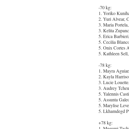
-70 kg:
1. Yoriko Kunih
2. Yuri Alvear,
3. Maria Portel
3. Kelita Zupan
5. Erica Barbier
5. Cecilia Blanc
5. Onix Cortes
5. Kathleen Sel
-78 kg:
1. Mayra Aguia
2. Kayla Harris
3. Lucie Louett
3. Audrey Tche
5. Yalennis Cast
5. Assunta Gale
5. Marylise Le
5. Lkhamdegd P
+78 kg:
1. Megumi Tach