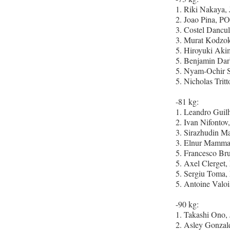
1. Riki Nakaya,
2. Joao Pina, P
3. Costel Dancu
3. Murat Kodzo
5. Hiroyuki Aki
5. Benjamin Dar
5. Nyam-Ochir 
5. Nicholas Tri
-81 kg:
1. Leandro Guil
2. Ivan Nifonto
3. Sirazhudin 
3. Elnur Mamma
5. Francesco Br
5. Axel Clerget
5. Sergiu Toma
5. Antoine Valoi
-90 kg:
1. Takashi Ono,
2. Asley Gonza