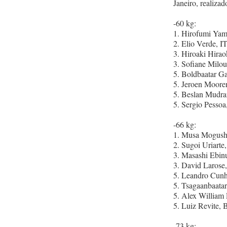
Janeiro, realiza
-60 kg:
1. Hirofumi Ya
2. Elio Verde, I
3. Hiroaki Hira
3. Sofiane Milo
5. Boldbaatar 
5. Jeroen Moor
5. Beslan Mudr
5. Sergio Pesso
-66 kg:
1. Musa Mogus
2. Sugoi Uriarte
3. Masashi Ebi
3. David Laros
5. Leandro Cun
5. Tsagaanbaata
5. Alex Willia
5. Luiz Revite,
-73 kg: