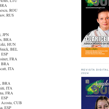
vicius, LTU
, BRA
onescu, ROU
khov, RUS
i, JPN
es, BRA
iczki, HUN
 Snick, BEL
, ESP
ssinet, FRA
a, BRA
catt, ITA
REVISTA DIGITA
2024
da, BRA
niti, ITA
nna, FRA
, ESP
y Acosta, CUB
sa, ESP