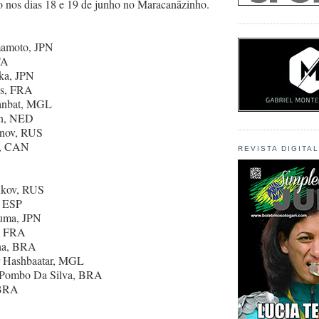
do nos dias 18 e 19 de junho no Maracanãzinho.
mamoto, JPN
TA
oka, JPN
us, FRA
Ganbat, MGL
en, NED
anov, RUS
a, CAN
REVISTA DIGITA
hkov, RUS
, ESP
numa, JPN
e, FRA
ha, BRA
r Hashbaatar, MGL
m Pombo Da Silva, BRA
 BRA