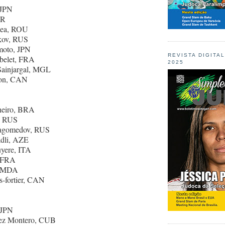
 JPN
OR
lea, ROU
kov, RUS
moto, JPN
REVISTA DIGITA
belet, FRA
2025
Sainjargal, MGL
tton, CAN
heiro, BRA
v, RUS
Magomedov, RUS
dli, AZE
uyere, ITA
, FRA
, MDA
s-fortier, CAN
 JPN
lez Montero, CUB