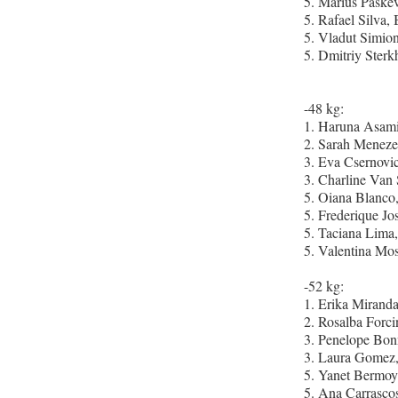
5. Marius Paske
5. Rafael Silva
5. Vladut Simi
5. Dmitriy Ster
-48 kg:
1. Haruna Asam
2. Sarah Menez
3. Eva Csernov
3. Charline Van
5. Oiana Blanco
5. Frederique Jo
5. Taciana Lim
5. Valentina Mos
-52 kg:
1. Erika Miran
2. Rosalba Forci
3. Penelope Bo
3. Laura Gomez
5. Yanet Bermo
5. Ana Carrasco