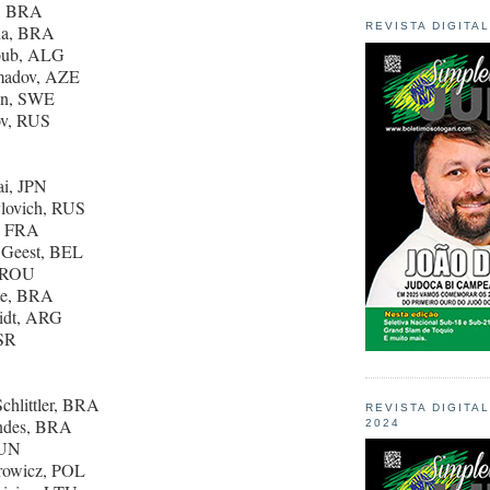
o, BRA
REVISTA DIGITA
ha, BRA
oub, ALG
madov, AZE
an, SWE
ov, RUS
ai, JPN
ylovich, RUS
e, FRA
 Geest, BEL
, ROU
te, BRA
midt, ARG
ISR
Schlittler, BRA
REVISTA DIGITA
andes, BRA
2024
HUN
arowicz, POL