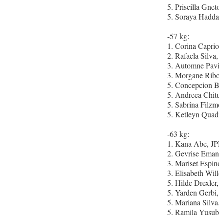
5. Priscilla Gne
5. Soraya Hadd
-57 kg:
1. Corina Capri
2. Rafaela Silv
3. Automne Pav
3. Morgane Rib
5. Concepcion B
5. Andreea Chi
5. Sabrina Filz
5. Ketleyn Qua
-63 kg:
1. Kana Abe, J
2. Gevrise Ema
3. Mariset Espi
3. Elisabeth Wi
5. Hilde Drexle
5. Yarden Gerbi
5. Mariana Silv
5. Ramila Yusu