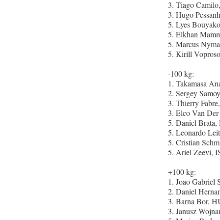
3. Tiago Camil
3. Hugo Pessan
5. Lyes Bouyak
5. Elkhan Mam
5. Marcus Nym
5. Kirill Vopros
-100 kg:
1. Takamasa An
2. Sergey Samo
3. Thierry Fabr
3. Elco Van Der
5. Daniel Brata
5. Leonardo Lei
5. Cristian Sch
5. Ariel Zeevi, 
+100 kg:
1. Joao Gabriel 
2. Daniel Hern
3. Barna Bor, 
3. Janusz Wojn