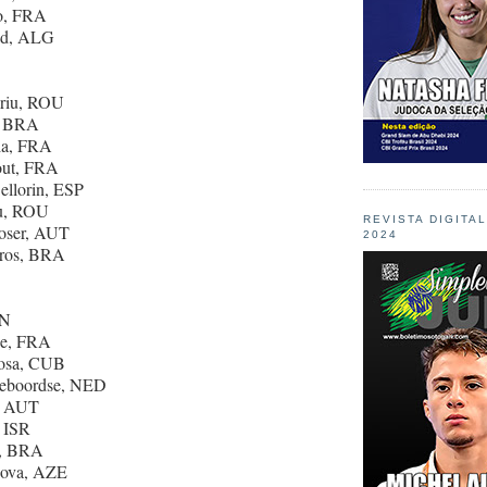
to, FRA
ad, ALG
oriu, ROU
a, BRA
ia, FRA
out, FRA
ellorin, ESP
tu, ROU
REVISTA DIGITA
moser, AUT
2024
dros, BRA
PN
ne, FRA
nosa, CUB
lleboordse, NED
r, AUT
, ISR
a, BRA
bova, AZE