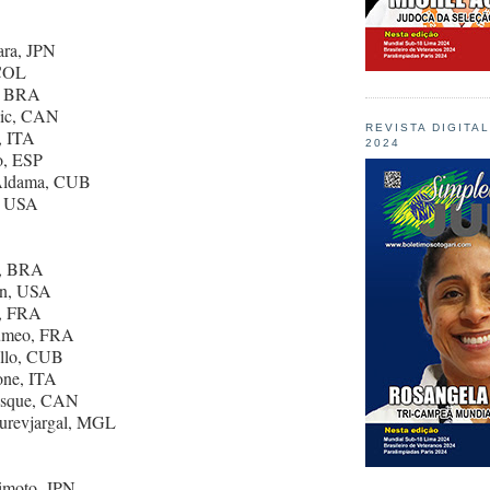
ara, JPN
 COL
a, BRA
cic, CAN
REVISTA DIGITA
i, ITA
2024
o, ESP
 Aldama, CUB
l, USA
r, BRA
on, USA
e, FRA
umeo, FRA
illo, CUB
one, ITA
vesque, CAN
urevjargal, MGL
imoto, JPN