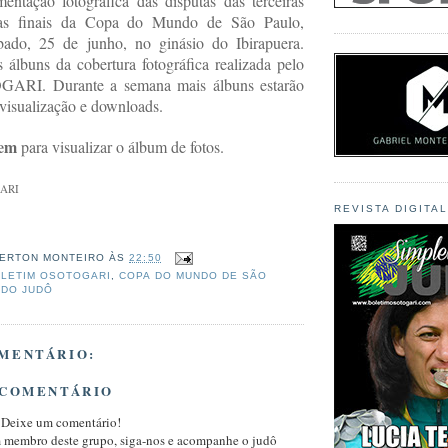
entação fotográfica das disputas das terceiras
das finais da Copa do Mundo de São Paulo,
bado, 25 de junho, no ginásio do Ibirapuera.
álbuns da cobertura fotográfica realizada pelo
ARI. Durante a semana mais álbuns estarão
 visualização e downloads.
gem
para visualizar o álbum de fotos.
GARI
REVISTA DIGITA
ERTON MONTEIRO
ÀS
22:50
LETIM OSOTOGARI
,
COPA DO MUNDO DE SÃO
 DO JUDÔ
MENTÁRIO:
 COMENTÁRIO
 Deixe um comentário!
m membro deste grupo, siga-nos e acompanhe o judô