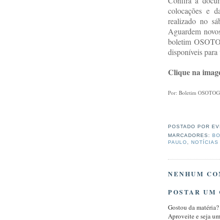
Confira a docum
colocações e 
realizado no sá
Aguardem novos 
boletim OSOTOG
disponíveis para
Clique na ima
Por: Boletim OSOTO
POSTADO POR
EV
MARCADORES:
BO
PAULO
,
NOTÍCIAS
NENHUM CO
POSTAR UM
Gostou da matéria?
Aproveite e seja u