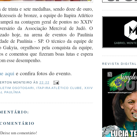
de trinta e sete medalhas, sendo doze de ouro,
dezesseis de bronze, a equipe do Itapira Atlético
 campeã na contagem geral de pontos no XXIV
versário da Associação Mercival de Judô. O
lizado hoje, na arena de eventos do Paulínia
dade de Paulínia - SP. O técnico da equipe de
to Gakyia, orgulhoso pela conquista da equipe,
os e comentou que fizeram boas lutas e espera
com esse desempenho.
REVISTA DIGITA
ue aqui
e confira fotos do evento.
ERTON MONTEIRO
ÀS
22:22
LETIM OSOTOGARI
,
ITAPIRA ATLÉTICO CLUBE
,
XXIV
L PAULÍNIA
MENTÁRIO:
 COMENTÁRIO
 Deixe um comentário!