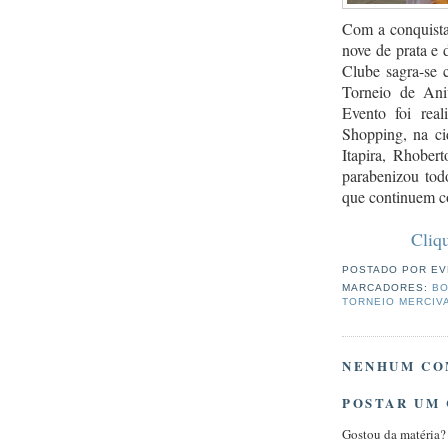
Com a conquista 
nove de prata e 
Clube sagra-se
Torneio de Ani
Evento foi rea
Shopping, na ci
Itapira, Rhober
parabenizou tod
que continuem 
Cliq
POSTADO POR
EV
MARCADORES:
BO
TORNEIO MERCIVA
NENHUM CO
POSTAR UM
Gostou da matéria?