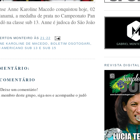
ense Anne Karoline Macedo conquistou hoje, 02
Panamá, a medalha de prata no Campeonato Pan
dô na classe sub 13. Anne é judoca do São João
ERTON MONTEIRO
ÀS
21:22
NE KAROLINE DE MACEDO
,
BOLETIM OSOTOGARI
,
 AMERICANO SUB 13 E SUB 15
REVISTA DIGITA
MENTÁRIO:
 COMENTÁRIO
 Deixe um comentário!
m membro deste grupo, siga-nos e acompanhe o judô