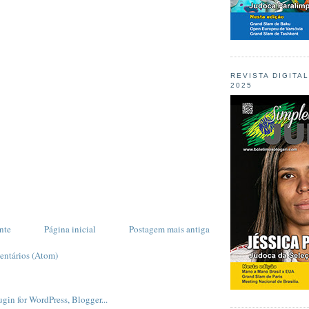
REVISTA DIGITA
2025
nte
Página inicial
Postagem mais antiga
entários (Atom)