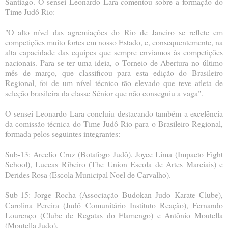
Santiago. O sensei Leonardo Lara comentou sobre a formação do
Time Judô Rio:
"O alto nível das agremiações do Rio de Janeiro se reflete em
competições muito fortes em nosso Estado, e, consequentemente, na
alta capacidade das equipes que sempre enviamos às competições
nacionais. Para se ter uma ideia, o Torneio de Abertura no último
mês de março, que classificou para esta edição do Brasileiro
Regional, foi de um nível técnico tão elevado que teve atleta de
seleção brasileira da classe Sênior que não conseguiu a vaga".
O sensei Leonardo Lara concluiu destacando também a excelência
da comissão técnica do Time Judô Rio para o Brasileiro Regional,
formada pelos seguintes integrantes:
Sub-13: Arcelio Cruz (Botafogo Judô), Joyce Lima (Impacto Fight
School), Luccas Ribeiro (The Union Escola de Artes Marciais) e
Derides Rosa (Escola Municipal Noel de Carvalho).
Sub-15: Jorge Rocha (Associação Budokan Judo Karate Clube),
Carolina Pereira (Judô Comunitário Instituto Reação), Fernando
Lourenço (Clube de Regatas do Flamengo) e Antônio Moutella
(Moutella Judo).