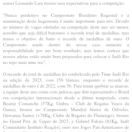
sensei Leonardo Lara trouxe suas expectativas para a competição:
"Nunca perdemos no Campeonato Brasileiro Regional e a
manutenção desta hegemonia é muito importante para nós. Devido
ao número de vagas ofertadas na competição deste ano ser menor,
acredito que seja difícil batermos o recorde total de medalhas, mas
temos o objetivo de bater o recorde de medalhas de ouro. O
Campeonato sendo dentro da nossa casa aumenta a
responsabilidade por um bom resultado, mas temos certeza que
nossos atletas estão muito bem preparados para colocar o Judô Rio
no topo mais uma vez".
O recorde de total de medalhas foi estabelecido pelo Time Judô Rio
na edição de 2023, com 156 láureas, enquanto o recorde de
medalhas de ouro é de 2022, com 56. Para tentar quebrar as marcas,
a equipe deste ano conta com judocas que têm representado o Brasil
em competições internacionais desde a última temporada, como
Beatriz Comanche (57Kg, Umbra – Club de Regatas Vasco da
Gama), bronze no Campeonato Mundial Júnior de Odivelas,
Giovanna Santos (+78Kg, Clube de Regatas do Flamengo), bronze
no Grand Prix de Upper de 2023, e Gabriel Falcão (81Kg, Judô
Comunitário Instituto Reação), ouro nos Jogos Pan-Americanos de