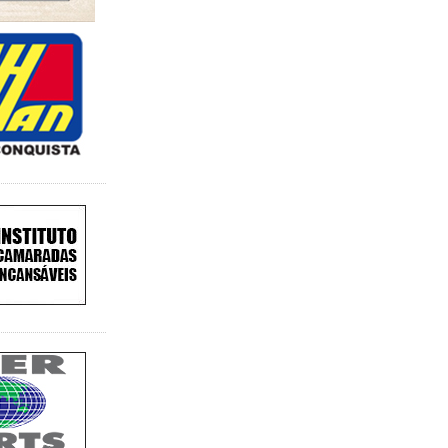
ão brasileira no Pan-
 Janeiro. A medalha de