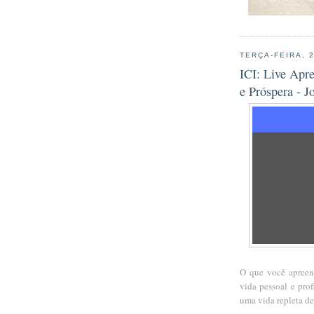
TERÇA-FEIRA, 
ICI: Live Apr
e Próspera - J
O que você apreend
vida pessoal e pro
uma vida repleta de