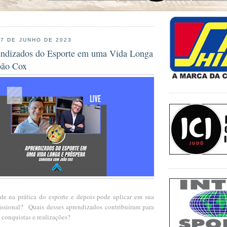
27 DE JUNHO DE 2023
endizados do Esporte em uma Vida Longa
oão Cox
e na prática do esporte e depois pode aplicar em sua
fissional? Quais desses aprendizados contribuíram para
 conquistas e realizações?