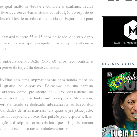
qual muito se debate e combate o etarismo, decidi
 lives que busca demonstrar a contribuição do esporte (e
dos obtidos de acordo com a teoria do Esportismo) para
s camaradas entre 55 e 85 anos de idade, que vão dar o
como a prática esportiva ajudou e ainda ajuda cada um a
cial.
, entrevistaremos João Cox, 60 anos, economista e
REVISTA DIGITA
m pouco da trajetória desse camarada:
ivíduo com uma impressionante experiência tanto no
l quanto no esportivo. Destaca-se em sua carreira
ua atuação como presidente da Claro, conselheiro da
er e Braskem, entre tantas outras empresas. Além disso,
ortista, tendo se dedicado intensamente ao longo dos
alidades de artes marciais tais quais o jiu-jítsu, judô,
kwondo, capoeira e boxe. Sua paixão pelo esporte reflete-
ação e disciplina, características que o impulsionaram
 negócios quanto nas atividades esportivas.