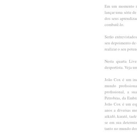
Em um momento no 
lançar uma série de
dos seus aprendiza
combatê-lo.
Serão entrevistado
seu depoimento de 
realizar o seu poten
Nesta quarta Live
desportista. Veja u
João Cox é um ind
mundo profissiona
profissional, a s
Petrobras, da Embra
João Cox é um esp
anos a diversas mod
aikidô, karatê, tae
se em sua determin
tanto no mundo dos