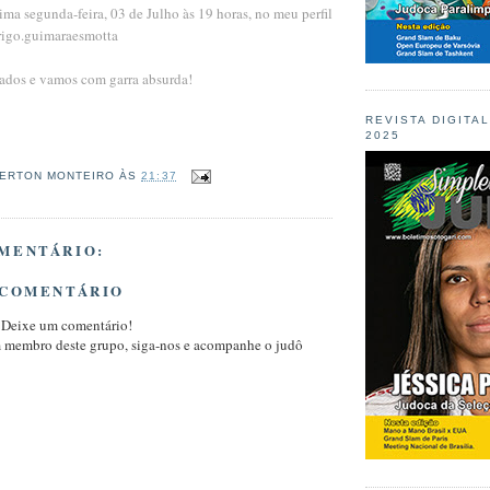
ima segunda-feira, 03 de Julho às 19 horas, no meu perfil
rigo.guimaraesmotta
ados e vamos com garra absurda!
REVISTA DIGITA
2025
ERTON MONTEIRO
ÀS
21:37
MENTÁRIO:
 COMENTÁRIO
 Deixe um comentário!
m membro deste grupo, siga-nos e acompanhe o judô