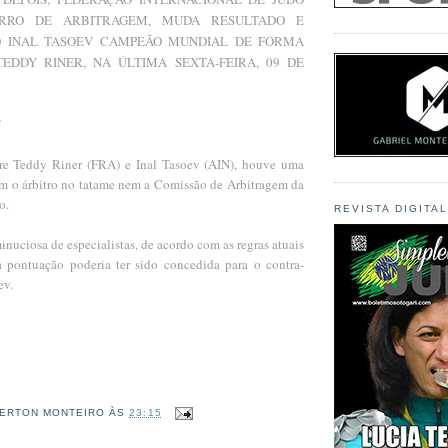
 ERRO DE ARBITRAGEM, MUDA RESULTADO E
O INAL TASOEV CAMPEÃO MUNDIAL DE FORMA
TEDDY RINER, NA ÚLTIMA SEXTA-FEIRA, 09 DE
J
tre Teddy Riner (FRA) e Inal Tasoev (AIN), houve uma
m o árbitro no tatame nem a Comissão de Arbitragem da
o.
REVISTA DIGITA
nuciosa de especialistas, de acordo com as regras atuais
 pontuação poderia ter sido concedida para o contra-
ev.
ERTON MONTEIRO
ÀS
23:15