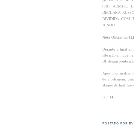
(FIJ) ADMITE
DECLARA RUSS
DIVIDIDA COM 
JUNHO.
Nota Oficial da FI
Durante a final en
situação em que ne
IJF deram pontuaçã
Após uma análise mi
de arbitragem, uma
ataque de Inal Taso
Por:
FIJ
POSTADO POR
EV