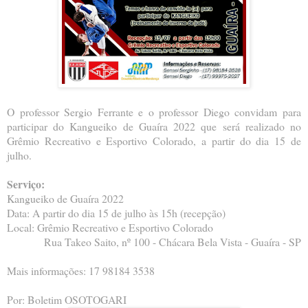
O professor Sergio Ferrante e o professor Diego convidam para
participar do Kangueiko de Guaíra 2022 que será realizado no
Grêmio Recreativo e Esportivo Colorado, a partir do dia 15 de
julho.
Serviço:
Kangueiko de Guaíra 2022
Data: A partir do dia 15 de julho às 15h (recepção)
Local: Grêmio Recreativo e Esportivo Colorado
Rua Takeo Saito, nº 100 - Chácara Bela Vista - Guaíra - SP
Mais informações: 17 98184 3538
Por: Boletim OSOTOGARI