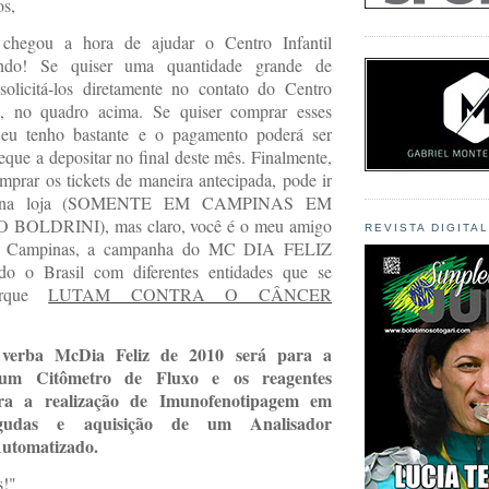
s,
chegou a hora de ajudar o Centro Infantil
mendo! Se quiser uma quantidade grande de
solicitá-los diretamente no contato do Centro
ni, no quadro acima. Se quiser comprar esses
, eu tenho bastante e o pagamento poderá ser
que a depositar no final deste mês. Finalmente,
mprar os tickets de maneira antecipada, pode ir
to na loja (SOMENTE EM CAMPINAS EM
BOLDRINI), mas claro, você é o meu amigo
REVISTA DIGITA
m Campinas, a campanha do MC DIA FELIZ
do o Brasil com diferentes entidades que se
porque
LUTAM CONTRA O CÂNCER
 verba McDia Feliz de 2010 será para a
 um Citômetro de Fluxo e os reagentes
ara a realização de Imunofenotipagem em
gudas e aquisição de um Analisador
utomatizado.
s!"