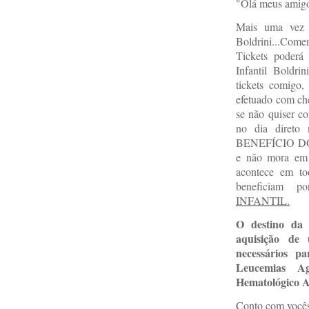
"Olá meus amigo
Mais uma vez 
Boldrini...Co
Tickets poderá 
Infantil Boldri
tickets comigo
efetuado com che
se não quiser co
no dia dire
BENEFÍCIO DO 
e não mora e
acontece em to
beneficiam 
INFANTIL.
O destino da
a
quisição de
necessários p
Leucemias A
Hematológico A
Conto com você