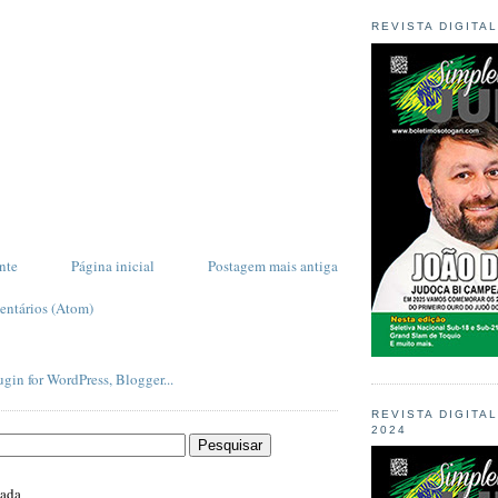
REVISTA DIGITA
nte
Página inicial
Postagem mais antiga
entários (Atom)
REVISTA DIGITA
2024
zada