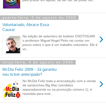
pelo prazer em ajudar, de ser útil, de poder div...
quarta-feira, 5 de agosto de 2009
Voluntariado, Abrace Essa
Causa!
›
Na edição de setembro do boletim OSOTOGARI
o professor Miguel Angel Pinto vai contar um
pouco sobre o que é um trabalho voluntário. Ele é
vo...
terça-feira, 4 de agosto de 2009
McDia Feliz 2009 - Já garantiu
seu ticket antecipado?
›
No McDia Feliz toda a arrecadação com a venda
de sanduíches Big Mac (vendidos
separadamente ou na promoção número 1), é
revertida para insti...