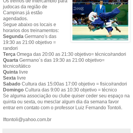
Os treinos de intercâmbio para
judocas da região de
Campinas já estão
agendados.
Segue abaixo os locais e
horarios dos treinamentos:
Segunda
Germano's
das
19:30 as 21:00
objetivo =
randori
Terça
Omega
das 20:00 as 21:30
objetivo= técnico/randori
Quarta
Germano´s
das 19:30 as 21:00
objetivo=
técnico/tático
Quinta
livre
Sexta
livre
Sabado
Cultura
das 15:00as 17:00
objetivo = fisico/randori
Domingo
Cultura
das 9:00 as 10:30
objetivo = técnico
Se alguma associação ou clube quiser ceder seu espaço na
quinta ou sexta, ou mesclar algum dia da semana favor
entrar em contato com o professor Luiz Fernando Tontoli.
lftontoli@yahoo.com.br