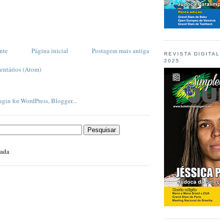
nte
Página inicial
Postagem mais antiga
REVISTA DIGITA
2025
entários (Atom)
zada