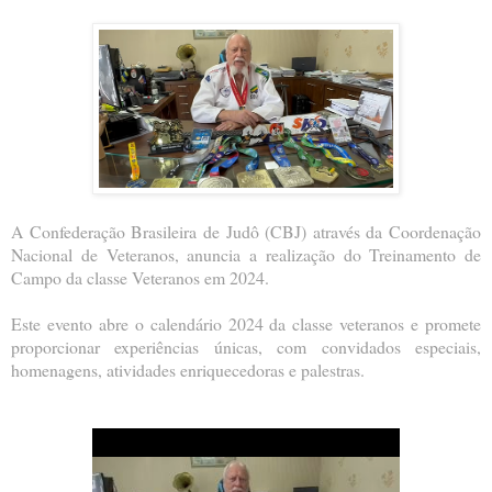
A Confederação Brasileira de Judô (CBJ) através da Coordenação
Nacional de Veteranos, anuncia a realização do Treinamento de
Campo da classe Veteranos em 2024.
Este evento abre o calendário 2024 da classe veteranos e promete
proporcionar experiências únicas, com convidados especiais,
homenagens, atividades enriquecedoras e palestras.