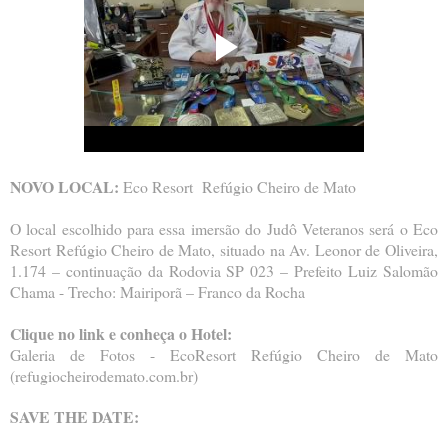
NOVO LOCAL:
Eco Resort Refúgio Cheiro de Mato
O local escolhido para essa imersão do Judô Veteranos será o Eco
Resort Refúgio Cheiro de Mato, situado na Av. Leonor de Oliveira,
1.174 – continuação da Rodovia SP 023 – Prefeito Luiz Salomão
Chama - Trecho: Mairiporã – Franco da Rocha
Clique no link e conheça o Hotel:
Galeria de Fotos - EcoResort Refúgio Cheiro de Mato
(refugiocheirodemato.com.br)
SAVE THE DATE: