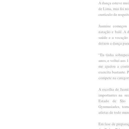
A dança esteve muit
de Lima, mas foi no
currículo de respei
Jasmine começou c
natação e balé. A 
saúde e a vocação 
deixou a dança para 
“Eu tinha sobrepes
anos, e voltei aos 
me ajudou a contr
exercita bastante.
compete na categor
A escolha de Jasmin
importantes na su
Estado de São P
Gynmasiades, torn
atletas de todo mu
Em fase de prepara