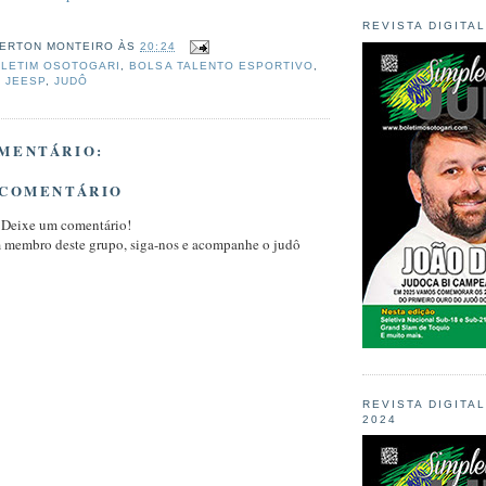
REVISTA DIGITA
ERTON MONTEIRO
ÀS
20:24
LETIM OSOTOGARI
,
BOLSA TALENTO ESPORTIVO
,
,
JEESP
,
JUDÔ
MENTÁRIO:
 COMENTÁRIO
 Deixe um comentário!
m membro deste grupo, siga-nos e acompanhe o judô
REVISTA DIGITA
2024