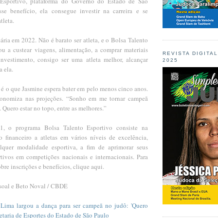
Esportivo, plataforma do Governo do Estado de São
se benefício, ela consegue investir na carreira e se
tleta.
ária em 2022. Não é barato ser atleta, e o Bolsa Talento
u a custear viagens, alimentação, a comprar materiais
REVISTA DIGITA
nvestimento, consigo ser uma atleta melhor, alcançar
2025
a ela.
, é o que Jasmine espera bater em pelo menos cinco anos.
onomiza nas projeções. “Sonho em me tornar campeã
 Quero estar no topo, entre as melhores.”
1, o programa Bolsa Talento Esportivo consiste na
 financeiro a atletas em vários níveis de excelência,
alquer modalidade esportiva, a fim de aprimorar seus
ivos em competições nacionais e internacionais. Para
bre inscrições e benefícios, clique aqui.
soal e Beto Noval / CBDE
 Lima largou a dança para ser campeã no judô: 'Quero
cretaria de Esportes do Estado de São Paulo