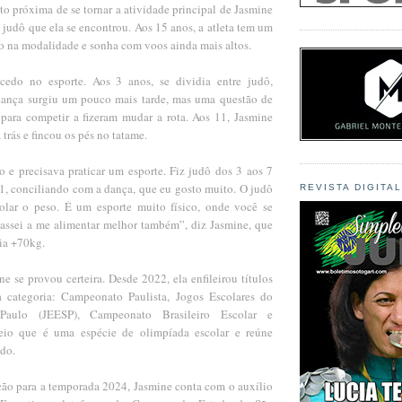
o próxima de se tornar a atividade principal de Jasmine
 judô que ela se encontrou. Aos 15 anos, a atleta tem um
to na modalidade e sonha com voos ainda mais altos.
edo no esporte. Aos 3 anos, se dividia entre judô,
dança surgiu um pouco mais tarde, mas uma questão de
para competir a fizeram mudar a rota. Aos 11, Jasmine
trás e fincou os pés no tatame.
o e precisava praticar um esporte. Fiz judô dos 3 aos 7
11, conciliando com a dança, que eu gosto muito. O judô
REVISTA DIGITA
olar o peso. É um esporte muito físico, onde você se
 Passei a me alimentar melhor também”, diz Jasmine, que
ia +70kg.
e se provou certeira. Desde 2022, ela enfileirou títulos
a categoria: Campeonato Paulista, Jogos Escolares do
aulo (JEESP), Campeonato Brasileiro Escolar e
eio que é uma espécie de olimpíada escolar e reúne
ndo.
ção para a temporada 2024, Jasmine conta com o auxílio