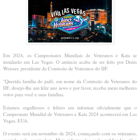
Em 2024, os Campeonatos Mundiais de Veteranos e Kata se
instalarão em Las Vegas. O anúncio acaba de ser feito por Denis
Weisser, presidente da Comissão de Veteranos do IJF.
"Querida família do judô, em nome da Comissão de Veteranos do
IJF, desejo-lhe um feliz ano novo e por favor, receba meus melhores
votos para você e suas famílias.
Estamos orgulhosos e felizes em informar oficialmente que o
Campeonato Mundial de Veteranos e Kata 2024 acontecerá em Las
Vegas, EUA.
O evento será em novembro de 2024, começando com os veteranos,
seguido pelo evento kata. Mais informações serão publicadas até o