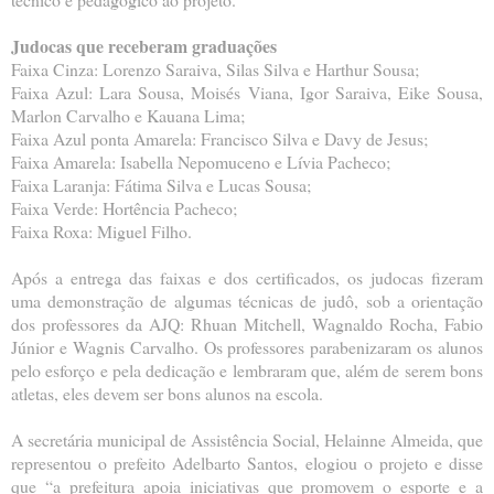
Judocas que receberam graduações
Faixa Cinza: Lorenzo Saraiva, Silas Silva e Harthur Sousa;
Faixa Azul: Lara Sousa, Moisés Viana, Igor Saraiva, Eike Sousa,
Marlon Carvalho e Kauana Lima;
Faixa Azul ponta Amarela: Francisco Silva e Davy de Jesus;
Faixa Amarela: Isabella Nepomuceno e Lívia Pacheco;
Faixa Laranja: Fátima Silva e Lucas Sousa;
Faixa Verde: Hortência Pacheco;
Faixa Roxa: Miguel Filho.
Após a entrega das faixas e dos certificados, os judocas fizeram
uma demonstração de algumas técnicas de judô, sob a orientação
dos professores da AJQ: Rhuan Mitchell, Wagnaldo Rocha, Fabio
Júnior e Wagnis Carvalho. Os professores parabenizaram os alunos
pelo esforço e pela dedicação e lembraram que, além de serem bons
atletas, eles devem ser bons alunos na escola.
A secretária municipal de Assistência Social, Helainne Almeida, que
representou o prefeito Adelbarto Santos, elogiou o projeto e disse
que “a prefeitura apoia iniciativas que promovem o esporte e a