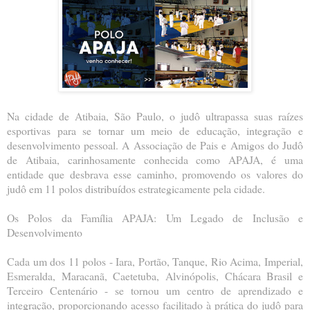
Na cidade de Atibaia, São Paulo, o judô ultrapassa suas raízes
esportivas para se tornar um meio de educação, integração e
desenvolvimento pessoal. A Associação de Pais e Amigos do Judô
de Atibaia, carinhosamente conhecida como APAJA, é uma
entidade que desbrava esse caminho, promovendo os valores do
judô em 11 polos distribuídos estrategicamente pela cidade.
Os Polos da Família APAJA: Um Legado de Inclusão e
Desenvolvimento
Cada um dos 11 polos - Iara, Portão, Tanque, Rio Acima, Imperial,
Esmeralda, Maracanã, Caetetuba, Alvinópolis, Chácara Brasil e
Terceiro Centenário - se tornou um centro de aprendizado e
integração, proporcionando acesso facilitado à prática do judô para