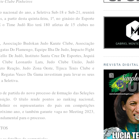
rte Clube Pinheiros
 nacional do ano, a Seletiva Sub-18 e Sub-21, reunirá
, a partir desta quinta-feira, 1º, no ginásio do Esporte
E o Time Judô Rio terá 180 atletas de 15 clubes no
, Associação Budokan Judo Karate Clube, Associação
gatas Do Flamengo, Equipe Ilha De Judo, Impacto Fight
Mello De Judô, Instituto Santa Cruz De Esportes, Jequiá
ô Clube Leonardo Lara, Judo Clube União, Judô
REVISTA DIGITA
tuto Reação, Judo Zona Oeste, Tijuca Tenis Clube e
Regatas Vasco Da Gama investiram para levar os seus
 a Seletiva.
to de partida do novo processo de formação das Seleções
ansição. O título rende pontos ao ranking nacional,
definir os representantes do país em competições
 próximo ano, e também garante vaga no Meeting 2023,
undamental para o processo.
ITOS
s os detalhes da competição: