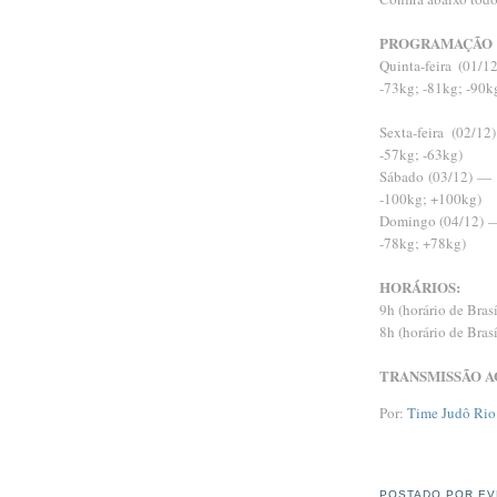
PROGRAMAÇÃO
Quinta-feira (01/
-73kg; -81kg; -90k
Sexta-feira (02/1
-57kg; -63kg)
Sábado (03/12) — 
-100kg; +100kg)
Domingo (04/12) —
-78kg; +78kg)
HORÁRIOS:
9h (horário de Bras
8h (horário de Bras
TRANSMISSÃO A
Por:
Time Judô Rio
POSTADO POR
EV