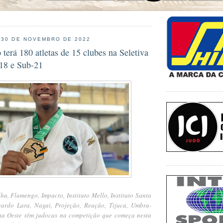
 30 DE NOVEMBRO DE 2022
terá 180 atletas de 15 clubes na Seletiva
18 e Sub-21
ha, Flamengo, Impacto, Instituto Mello, Instituto Santa
nardo Lara, Nagai, Projeção, Reação, Tijuca, Umbra-
na Oeste têm judocas na competição que começa nesta