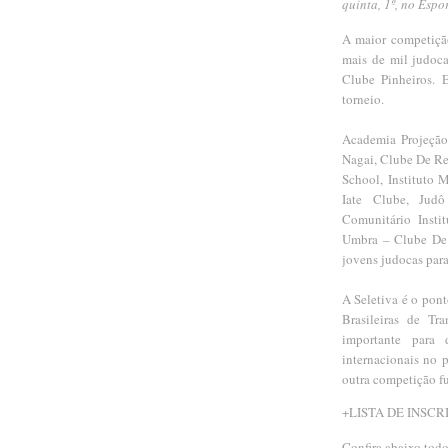
quinta, 1º, no Espo
A maior competição
mais de mil judocas
Clube Pinheiros. 
torneio.
Academia Projeção
Nagai, Clube De Re
School, Instituto 
Iate Clube, Jud
Comunitário Insti
Umbra – Clube De 
jovens judocas para
A Seletiva é o pon
Brasileiras de Tr
importante para 
internacionais no
outra competição f
+LISTA DE INSCR
Confira abaixo todo