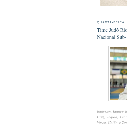
QUARTA-FEIRA,
Time Judô Rio 
Nacional Sub-
Budokan, Equipe Il
Cruz, Jequiá, Leo
Vasco, União e Zo