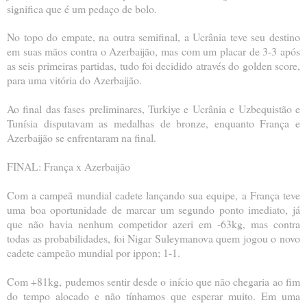
significa que é um pedaço de bolo.
No topo do empate, na outra semifinal, a Ucrânia teve seu destino
em suas mãos contra o Azerbaijão, mas com um placar de 3-3 após
as seis primeiras partidas, tudo foi decidido através do golden score,
para uma vitória do Azerbaijão.
Ao final das fases preliminares, Turkiye e Ucrânia e Uzbequistão e
Tunísia disputavam as medalhas de bronze, enquanto França e
Azerbaijão se enfrentaram na final.
FINAL: França x Azerbaijão
Com a campeã mundial cadete lançando sua equipe, a França teve
uma boa oportunidade de marcar um segundo ponto imediato, já
que não havia nenhum competidor azeri em -63kg, mas contra
todas as probabilidades, foi Nigar Suleymanova quem jogou o novo
cadete campeão mundial por ippon; 1-1.
Com +81kg, pudemos sentir desde o início que não chegaria ao fim
do tempo alocado e não tínhamos que esperar muito. Em uma