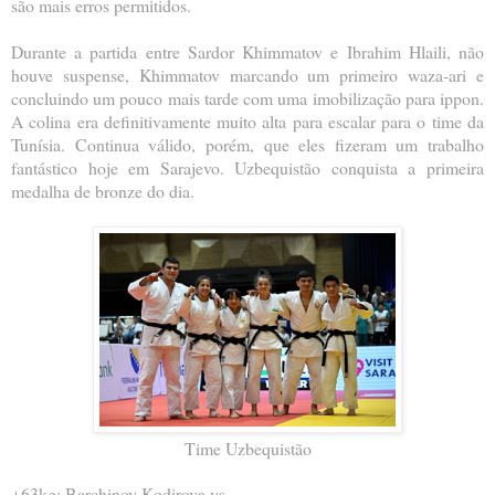
são mais erros permitidos.
Durante a partida entre Sardor Khimmatov e Ibrahim Hlaili, não
houve suspense, Khimmatov marcando um primeiro waza-ari e
concluindo um pouco mais tarde com uma imobilização para ippon.
A colina era definitivamente muito alta para escalar para o time da
Tunísia. Continua válido, porém, que eles fizeram um trabalho
fantástico hoje em Sarajevo. Uzbequistão conquista a primeira
medalha de bronze do dia.
Time Uzbequistão
+63kg: Barchinoy Kodirova vs -