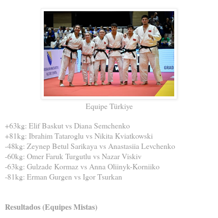
Equipe Türkiye
+63kg: Elif Baskut vs Diana Semchenko
+81kg: Ibrahim Tataroglu vs Nikita Kviatkowski
-48kg: Zeynep Betul Sarikaya vs Anastasiia Levchenko
-60kg: Omer Faruk Turgutlu vs Nazar Viskiv
-63kg: Gulzade Kormaz vs Anna Oliinyk-Korniiko
-81kg: Erman Gurgen vs Igor Tsurkan
Resultados (Equipes Mistas)