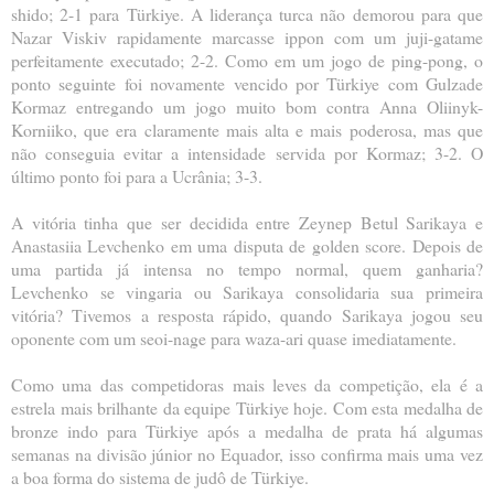
shido; 2-1 para Türkiye. A liderança turca não demorou para que
Nazar Viskiv rapidamente marcasse ippon com um juji-gatame
perfeitamente executado; 2-2. Como em um jogo de ping-pong, o
ponto seguinte foi novamente vencido por Türkiye com Gulzade
Kormaz entregando um jogo muito bom contra Anna Oliinyk-
Korniiko, que era claramente mais alta e mais poderosa, mas que
não conseguia evitar a intensidade servida por Kormaz; 3-2. O
último ponto foi para a Ucrânia; 3-3.
A vitória tinha que ser decidida entre Zeynep Betul Sarikaya e
Anastasiia Levchenko em uma disputa de golden score. Depois de
uma partida já intensa no tempo normal, quem ganharia?
Levchenko se vingaria ou Sarikaya consolidaria sua primeira
vitória? Tivemos a resposta rápido, quando Sarikaya jogou seu
oponente com um seoi-nage para waza-ari quase imediatamente.
Como uma das competidoras mais leves da competição, ela é a
estrela mais brilhante da equipe Türkiye hoje. Com esta medalha de
bronze indo para Türkiye após a medalha de prata há algumas
semanas na divisão júnior no Equador, isso confirma mais uma vez
a boa forma do sistema de judô de Türkiye.