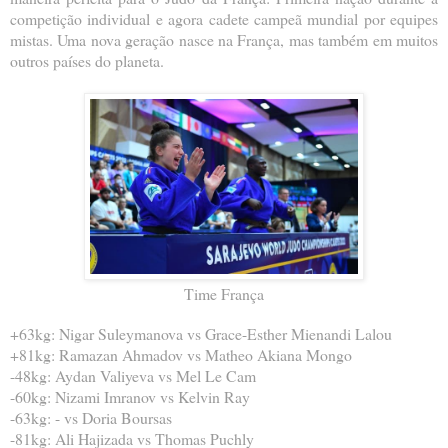
competição individual e agora cadete campeã mundial por equipes
mistas. Uma nova geração nasce na França, mas também em muitos
outros países do planeta.
Time França
+63kg: Nigar Suleymanova vs Grace-Esther Mienandi Lalou
+81kg: Ramazan Ahmadov vs Matheo Akiana Mongo
-48kg: Aydan Valiyeva vs Mel Le Cam
-60kg: Nizami Imranov vs Kelvin Ray
-63kg: - vs Doria Boursas
-81kg: Ali Hajizada vs Thomas Puchly