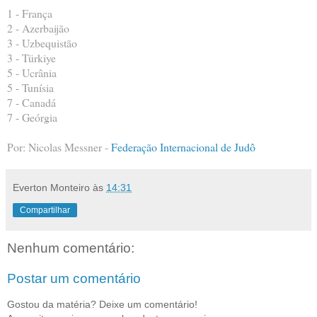
1 - França
2 - Azerbaijão
3 - Uzbequistão
3 - Türkiye
5 - Ucrânia
5 - Tunísia
7 - Canadá
7 - Geórgia
Por: Nicolas Messner -
Federação Internacional de Judô
Everton Monteiro
às
14:31
Compartilhar
Nenhum comentário:
Postar um comentário
Gostou da matéria? Deixe um comentário!