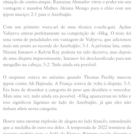
situação de contra-ataque, Ramazan Ahmadov virou o poder em sua
vantagem e mandou Matheo Akiana Mongo para o chão com um
ippon maciço; 2-1 para o Azerbaijão.
Com um primeiro waza-ari de uma técnica o-uchi-gari, Aydan
Valiyeva entrou perfeitamente na competição de -48kg. O resto foi
uma soma de penalidades em vantagem de Valiyeva, que adicionou
mais um ponto ao recorde do Azerbaijão; 3-1. A próxima luta, entre
Nizami Imranov e Kelvin Ray poderia ter sido decisiva, mas depois
de uma disputa impressionante, Imranov foi desclassificado para um
mergulho na cabeça; 3-2. Tudo ainda era possível.
O suspense estava no máximo quando Thomas Puchly marcou
ippon contra Ali Hajizada. A França estava de volta à disputa; 3-3.
Era hora de desenhar a categoria de peso que decidiria o vencedor.
Mais uma vez, tudo ainda era possível. -63kg apareceram no telão e
isso significou lágrimas no lado do Azerbaijão, já que eles não
tinham atleta nessa categoria.
Houve uma enorme explosão de alegria no lado francês, entendendo
que a medalha de ouro era deles. A temporada de 2022 terminou da
maneira perfeita para o Judô da França: Primeira nação durante a