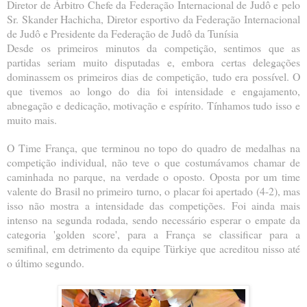
Diretor de Árbitro Chefe da Federação Internacional de Judô e pelo
Sr. Skander Hachicha, Diretor esportivo da Federação Internacional
de Judô e Presidente da Federação de Judô da Tunísia
Desde os primeiros minutos da competição, sentimos que as
partidas seriam muito disputadas e, embora certas delegações
dominassem os primeiros dias de competição, tudo era possível. O
que tivemos ao longo do dia foi intensidade e engajamento,
abnegação e dedicação, motivação e espírito. Tínhamos tudo isso e
muito mais.
O Time França, que terminou no topo do quadro de medalhas na
competição individual, não teve o que costumávamos chamar de
caminhada no parque, na verdade o oposto. Oposta por um time
valente do Brasil no primeiro turno, o placar foi apertado (4-2), mas
isso não mostra a intensidade das competições. Foi ainda mais
intenso na segunda rodada, sendo necessário esperar o empate da
categoria 'golden score', para a França se classificar para a
semifinal, em detrimento da equipe Türkiye que acreditou nisso até
o último segundo.