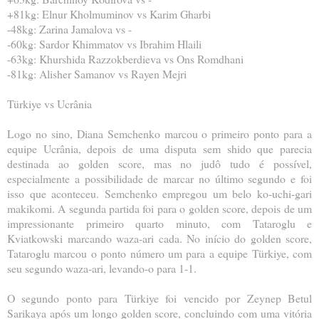
+81kg: Elnur Kholmuminov vs Karim Gharbi
-48kg: Zarina Jamalova vs -
-60kg: Sardor Khimmatov vs Ibrahim Hlaili
-63kg: Khurshida Razzokberdieva vs Ons Romdhani
-81kg: Alisher Samanov vs Rayen Mejri
Türkiye vs Ucrânia
Logo no sino, Diana Semchenko marcou o primeiro ponto para a
equipe Ucrânia, depois de uma disputa sem shido que parecia
destinada ao golden score, mas no judô tudo é possível,
especialmente a possibilidade de marcar no último segundo e foi
isso que aconteceu. Semchenko empregou um belo ko-uchi-gari
makikomi. A segunda partida foi para o golden score, depois de um
impressionante primeiro quarto minuto, com Tataroglu e
Kviatkowski marcando waza-ari cada. No início do golden score,
Tataroglu marcou o ponto número um para a equipe Türkiye, com
seu segundo waza-ari, levando-o para 1-1.
O segundo ponto para Türkiye foi vencido por Zeynep Betul
Sarikaya após um longo golden score, concluindo com uma vitória