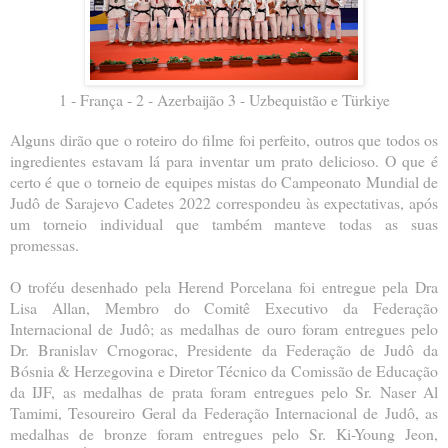
1 - França - 2 - Azerbaijão 3 - Uzbequistão e Türkiye
Alguns dirão que o roteiro do filme foi perfeito, outros que todos os
ingredientes estavam lá para inventar um prato delicioso. O que é
certo é que o torneio de equipes mistas do Campeonato Mundial de
Judô de Sarajevo Cadetes 2022 correspondeu às expectativas, após
um torneio individual que também manteve todas as suas
promessas.
O troféu desenhado pela Herend Porcelana foi entregue pela Dra
Lisa Allan, Membro do Comitê Executivo da Federação
Internacional de Judô; as medalhas de ouro foram entregues pelo
Dr. Branislav Crnogorac, Presidente da Federação de Judô da
Bósnia & Herzegovina e Diretor Técnico da Comissão de Educação
da IJF, as medalhas de prata foram entregues pelo Sr. Naser Al
Tamimi, Tesoureiro Geral da Federação Internacional de Judô, as
medalhas de bronze foram entregues pelo Sr. Ki-Young Jeon,