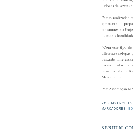
judocas de Araras e
Foram realizadas at
aprimorar a prepa
constantes no Proj
de outras localidade
“Com esse tipo de 
diferentes colegas 
bastante interess
diversificadas de
traze-los até o 
Mercadante.
Por: Associação Me
POSTADO POR
EV
MARCADORES:
BO
NENHUM CO