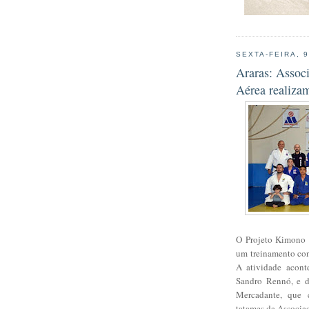
SEXTA-FEIRA, 
Araras: Assoc
Aérea realiza
O Projeto Kimono d
um treinamento co
A atividade aconte
Sandro Rennó, e d
Mercadante, que 
tatames da Associa