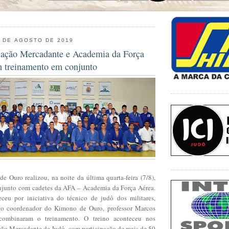
9 DE AGOSTO DE 2019
iação Mercadante e Academia da Força
m treinamento em conjunto
e Ouro realizou, na noite da última quarta-feira (7/8),
njunto com cadetes da AFA – Academia da Força Aérea.
ceu por iniciativa do técnico de judô dos militares,
o coordenador do Kimono de Ouro, professor Marcos
combinaram o treinamento. O treino aconteceu nos
ção Mercadante de Judô, com participação de mais de 50