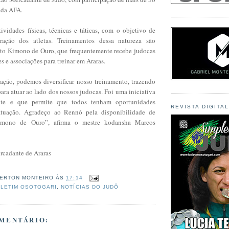
 da AFA.
ividades físicas, técnicas e táticas, com o objetivo de
ração dos atletas. Treinamentos dessa natureza são
eto Kimono de Ouro, que frequentemente recebe judocas
s e associações para treinar em Araras.
ação, podemos diversificar nosso treinamento, trazendo
para atuar ao lado dos nossos judocas. Foi uma iniciativa
ante e que permite que todos tenham oportunidades
REVISTA DIGITA
 atuação. Agradeço ao Rennó pela disponibilidade de
Kimono de Ouro”, afirma o mestre kodansha Marcos
rcadante de Araras
ERTON MONTEIRO
ÀS
17:14
LETIM OSOTOGARI
,
NOTÍCIAS DO JUDÔ
MENTÁRIO: