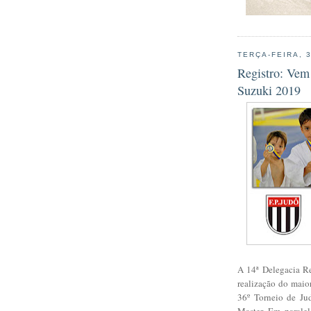
TERÇA-FEIRA, 
Registro: Vem 
Suzuki 2019
A 14ª Delegacia Re
realização do maior
36º Torneio de Ju
Master. Em parale