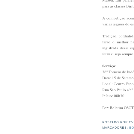
para as classes Bir
A competição acon
várias regiões do e
Tradição, cordiali
farão o melhor p
registrada dessa e
Suzuki seja sempre
Serviço:
36º Torneio de Jud
Data: 15 de Setemb
Local: Centro 
Rua São Paulo s/nº 
Início: 08h30
Por: Boletim OSO
POSTADO POR
EV
MARCADORES:
BO