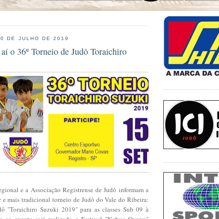
30 DE JULHO DE 2019
aí o 36º Torneio de Judô Toraichiro
gional e a Associação Registrense de Judô informam a
 e mais tradicional torneio de Judô do Vale do Ribeira:
dô "Toraichiro Suzuki 2019" para as classes Sub 09 à
lo ao evento será realizado o Festival "Nobuo Ogawa"