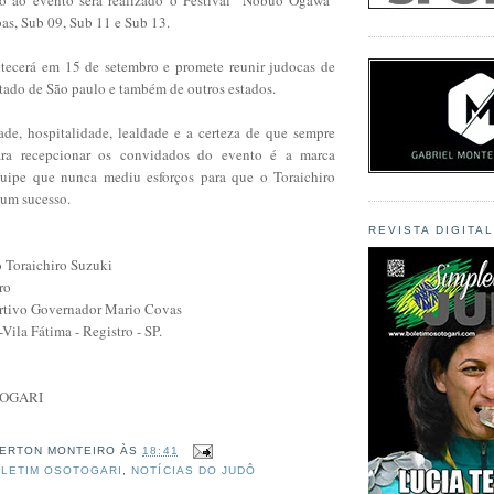
ibas, Sub 09, Sub 11 e Sub 13.
tecerá em 15 de setembro e promete reunir judocas de
stado de São paulo e também de outros estados.
dade, hospitalidade, lealdade e a certeza de que sempre
ara recepcionar os convidados do evento é a marca
quipe que nunca mediu esforços para que o Toraichiro
 um sucesso.
REVISTA DIGITA
ô Toraichiro Suzuki
ro
Esportivo Governador Mario Covas
-Vila Fátima - Registro - SP.
TOGARI
ERTON MONTEIRO
ÀS
18:41
LETIM OSOTOGARI
,
NOTÍCIAS DO JUDÔ