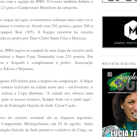
icou com a equipe do IFRS. O evento também definiu a
-21 para o Campeonato Brasileiro da categoria.
 etapas até aqui, os unionistas soltaram mais uma vez o
minar o evento no litoral com 501 pontos, quase 200 a
campeã, Kiai (305). A Sogipa encerrou na terceira
uida no pódio por Tênis Clube Santa Cruz e Dojocan.
so, IFRS sagrou-se campeã de uma etapa do circuito pela
erminar a Super Copa Tramandaí com 231 pontos. Em
cou a Soajudô e completaram o pódio: Associação
REVISTA DIGITA
ia Tekion e Dojomac.
quase 450 atletas para a disputa da competição. A Super
torneio realizado na cidade neste ano – em fevereiro, o
 sediou a Copa Abertura. “A cidade nos oferece uma
a para os nossos torneios. Sempre bom ver o judô aqui”,
nte da Federação Gaúcha de Judô, César Cação.
os do circuito estadual são as disputas regionais,
Campeonato Metropolitano, em 10 de agosto. Antes
deração Gaúcha de Judô promove a seletiva do Cergs, no