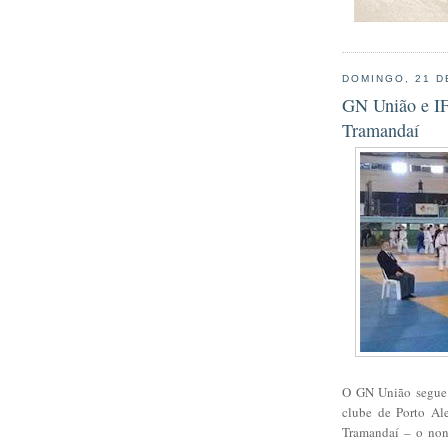
DOMINGO, 21 D
GN União e I
Tramandaí
O GN União segue a
clube de Porto Al
Tramandaí – o non