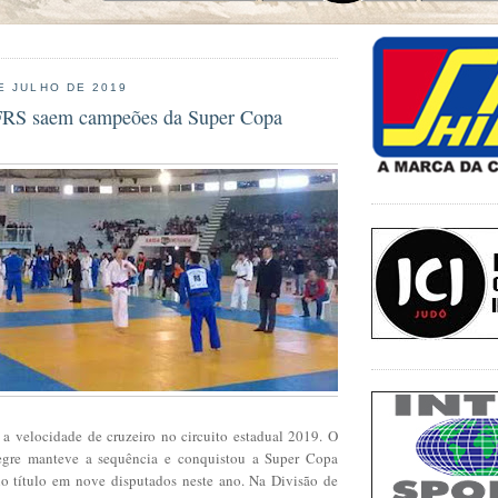
E JULHO DE 2019
FRS saem campeões da Super Copa
 velocidade de cruzeiro no circuito estadual 2019. O
egre manteve a sequência e conquistou a Super Copa
o título em nove disputados neste ano. Na Divisão de