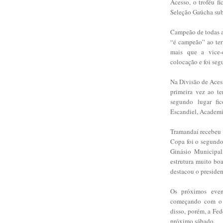
Acesso, o troféu f
Seleção Gaúcha sub
Campeão de todas as
“é campeão” ao ter
mais que a vice-
colocação e foi seg
Na Divisão de Aces
primeira vez ao t
segundo lugar fi
Escandiel, Academ
Tramandaí recebeu 
Copa foi o segundo 
Ginásio Municipal
estrutura muito bo
destacou o preside
Os próximos event
começando com o 
disso, porém, a Fe
próximo sábado.