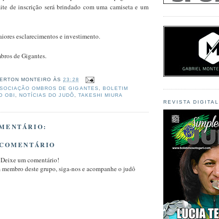
imite de inscrição será brindado com uma camiseta e um
iores esclarecimentos e investimento.
bros de Gigantes.
ERTON MONTEIRO
ÀS
23:28
SOCIAÇÃO OMBROS DE GIGANTES
,
BOLETIM
O OBI
,
NOTÍCIAS DO JUDÔ
,
TAKESHI MIURA
REVISTA DIGITA
MENTÁRIO:
 COMENTÁRIO
 Deixe um comentário!
m membro deste grupo, siga-nos e acompanhe o judô