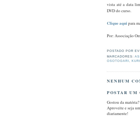
vista até a data l
DVD do curso.
Clique aqui
para ma
Por: Associação Om
POSTADO POR
EV
MARCADORES:
AS
OSOTOGARI
,
KUR
NENHUM CO
POSTAR UM
Gostou da matéria?
Aproveite e seja u
diariamente!