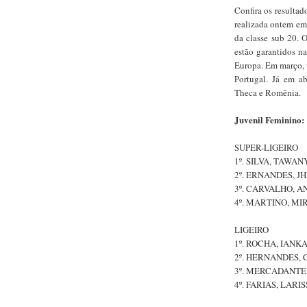
Confira os resultad
realizada ontem em
da classe sub 20.
O
estão garantidos n
Europa. Em março, 
Portugal. Já em a
Theca e Romênia.
Juvenil Feminino:
SUPER-LIGEIRO
1º. SILVA, TAWAN
2º. ERNANDES, J
3º. CARVALHO, A
4º. MARTINO, MI
LIGEIRO
1º. ROCHA, IANKA
2º. HERNANDES,
3º. MERCADANTE
4º. FARIAS, LARI