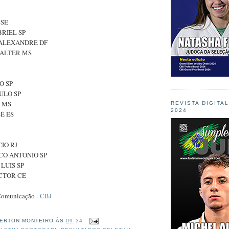
 SE
BRIEL SP
, ALEXANDRE DF
 WALTER MS
GO SP
AULO SP
U MS
REVISTA DIGITA
2024
SÉ ES
CIO RJ
RCO ANTONIO SP
 LUIS SP
ICTOR CE
Comunicação -
CBJ
ERTON MONTEIRO
ÀS
09:34