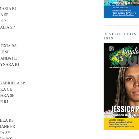
MARIA RJ
IA SP
 SP
HALIA SP
REVISTA DIGITA
2025
LEXIA RS
LE SP
RNANDA PE
AYNARA RJ
 GABRIELA SP
IKA CE
BARA SP
E RJ
OELA RS
VIANE PR
IA SP
ANA MS