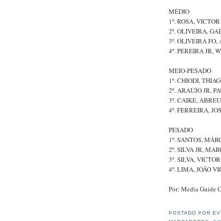
MÉDIO
1º. ROSA, VICTOR
2º. OLIVEIRA, GA
3º. OLIVEIRA FO
4º. PEREIRA JR,
MEIO-PESADO
1º. CHIODI, THIA
2º. ARAÚJO JR, P
3º. CAIKE, ABRE
4º. FERREIRA, JO
PESADO
1º. SANTOS, MÁR
2º. SILVA JR, MA
3º. SILVA, VICTOR
4º. LIMA, JOÃO V
Por: Media Guide 
POSTADO POR
EV