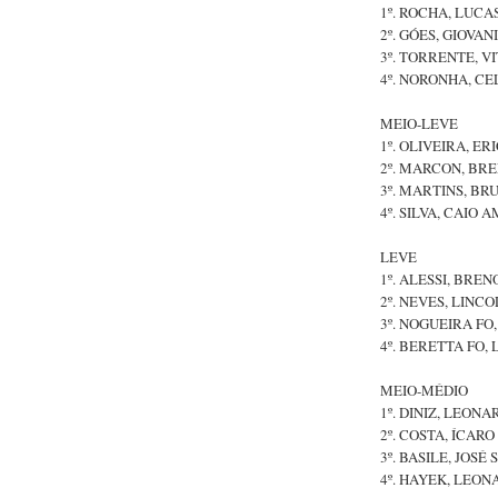
1º. ROCHA, LUCA
2º. GÓES, GIOVAN
3º. TORRENTE, V
4º. NORONHA, CE
MEIO-LEVE
1º. OLIVEIRA, ER
2º. MARCON, BR
3º. MARTINS, BR
4º. SILVA, CAIO A
LEVE
1º. ALESSI, BREN
2º. NEVES, LINCO
3º. NOGUEIRA FO,
4º. BERETTA FO, 
MEIO-MÉDIO
1º. DINIZ, LEON
2º. COSTA, ÍCARO
3º. BASILE, JOSÉ 
4º. HAYEK, LEON