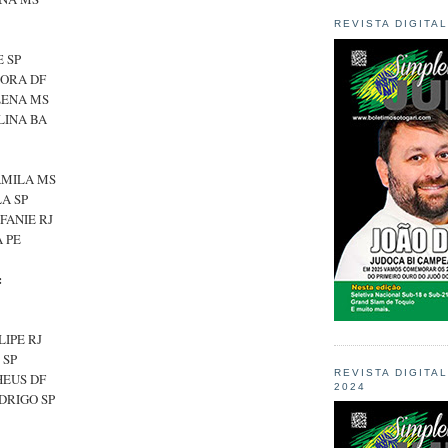
REVISTA DIGITA
E SP
DORA DF
LENA MS
LINA BA
AMILA MS
LA SP
FANIE RJ
A PE
:
LIPE RJ
 SP
REVISTA DIGITA
HEUS DF
2024
DRIGO SP