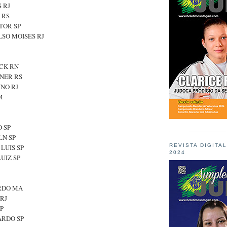
S RJ
I RS
ITOR SP
LSO MOISES RJ
ICK RN
ENER RS
UNO RJ
M
O SP
LN SP
REVISTA DIGITA
 LUIS SP
2024
LUIZ SP
ARDO MA
 RJ
SP
ARDO SP