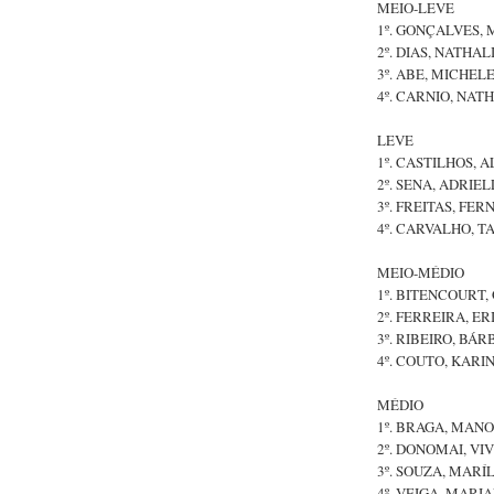
MEIO-LEVE
1º. GONÇALVES, 
2º. DIAS, NATHAL
3º. ABE, MICHELE
4º. CARNIO, NAT
LEVE
1º. CASTILHOS, A
2º. SENA, ADRIEL
3º. FREITAS, FE
4º. CARVALHO, T
MEIO-MÉDIO
1º. BITENCOURT,
2º. FERREIRA, ER
3º. RIBEIRO, BÁR
4º. COUTO, KARIN
MÉDIO
1º. BRAGA, MAN
2º. DONOMAI, VI
3º. SOUZA, MARÍL
4º. VEIGA, MARI