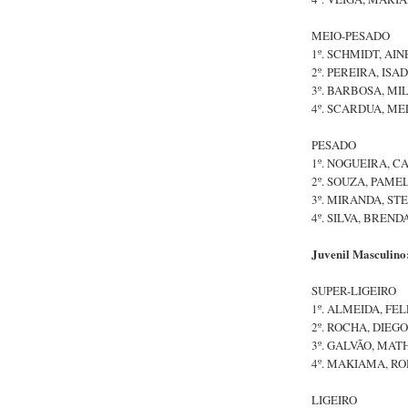
MEIO-PESADO
1º. SCHMIDT, AIN
2º. PEREIRA, ISA
3º. BARBOSA, MI
4º. SCARDUA, ME
PESADO
1º. NOGUEIRA, C
2º. SOUZA, PAME
3º. MIRANDA, STE
4º. SILVA, BREND
Juvenil Masculino
SUPER-LIGEIRO
1º. ALMEIDA, FEL
2º. ROCHA, DIEGO
3º. GALVÃO, MAT
4º. MAKIAMA, RO
LIGEIRO