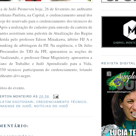
a de Judô Promoveu hoje, 26 de fevereiro, no anfiteatro
thians Paulista, na Capital, o credenciamento anual dos
hoje foi reservado para o credenciamento dos técnicos do
 Após a realização do cadastro para emissão da carteira de
pantes assistiram uma palestra de Atualização das Regras
ferida pelo professor Edson Minakawa, árbitro FIJ A e
ranking de arbitragem da FIJ. Na seqüência, o Dr. Julio
Procurador do TJD da FPJ, apresentou as noções de
 Finalizando, o professor Omar Miquinioty apresentou a
Plano de Trabalho e Judô Aprendizado para a Vida.
REVISTA DIGITA
50 técnicos participaram do credenciamento, lotando
iteatro alvi-negro.
fotos do evento.
ERTON MONTEIRO
ÀS
20:56
LETIM OSOTOGARI
,
CREDENCIAMENTO TÉCNICO
,
NAENSE DE JUDÔ
,
NOTÍCIAS DO JUDÔ
MENTÁRIO: