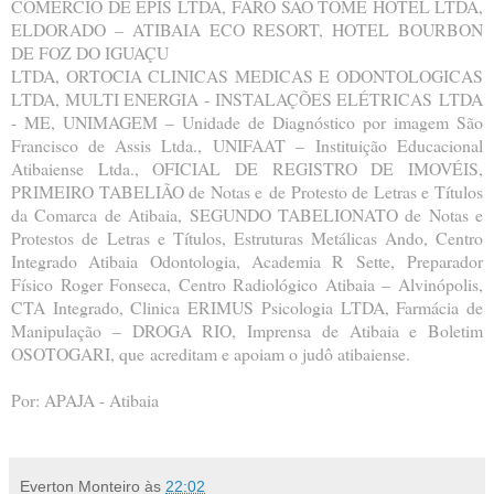
COMERCIO DE EPIS LTDA,
FARO SAO TOME HOTEL LTDA,
ELDORADO – ATIBAIA ECO RESORT, HOTEL BOURBON
DE FOZ DO IGUAÇU
LTDA, ORTOCIA CLINICAS MEDICAS E ODONTOLOGICAS
LTDA, MULTI ENERGIA - INSTALAÇÕES ELÉTRICAS
LTDA
- ME, UNIMAGEM – Unidade de Diagnóstico por imagem São
Francisco de Assis Ltda., UNIFAAT –
Instituição Educacional
Atibaiense Ltda., OFICIAL DE REGISTRO DE IMOVÉIS,
PRIMEIRO TABELIÃO de Notas e
de Protesto de Letras e Títulos
da Comarca de Atibaia, SEGUNDO TABELIONATO de Notas e
Protestos de
Letras e Títulos, Estruturas Metálicas Ando, Centro
Integrado Atibaia Odontologia, Academia R Sette,
Preparador
Físico Roger Fonseca, Centro Radiológico Atibaia – Alvinópolis,
CTA Integrado, Clinica ERIMUS
Psicologia LTDA, Farmácia de
Manipulação – DROGA RIO, Imprensa de Atibaia e Boletim
OSOTOGARI, que
acreditam e apoiam o judô atibaiense.
Por: APAJA - Atibaia
Everton Monteiro
às
22:02