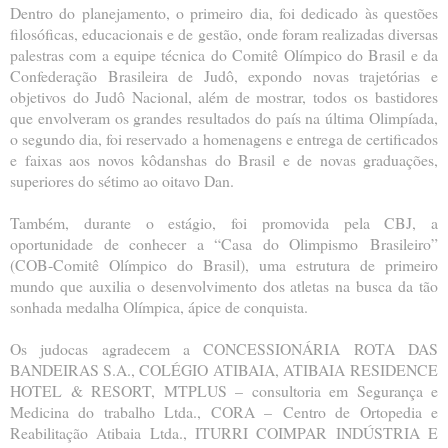
Dentro do planejamento, o primeiro dia, foi dedicado às questões
filosóficas, educacionais e de gestão,
onde foram realizadas diversas
palestras com a equipe técnica do Comitê Olímpico do Brasil e da
Confede
ração Brasileira de Judô, expondo novas trajetórias e
objetivos do Judô Nacional, além de mostrar, todos
os bastidores
que envolveram os grandes resultados do país na última Olimpíada,
o segundo dia, foi reser
vado a homenagens e entrega de certificados
e faixas aos novos kôdanshas do Brasil e de novas gradua
ções,
superiores do sétimo ao oitavo Dan.
Também, durante o estágio, foi promovida pela CBJ, a
oportunidade de conhecer a “Casa do Olimpismo
Brasileiro”
(COB-Comitê Olímpico do Brasil), uma estrutura de primeiro
mundo que auxilia o desenvolvi
mento dos atletas na busca da tão
sonhada medalha Olímpica, ápice de conquista.
Os judocas agradecem a CONCESSIONÁRIA ROTA DAS
BANDEIRAS S.A., COLÉGIO ATIBAIA, ATIBAIA
RESIDENCE
HOTEL & RESORT, MTPLUS – consultoria em Segurança e
Medicina do trabalho Ltda., CORA –
Centro de Ortopedia e
Reabilitação Atibaia Ltda., ITURRI COIMPAR INDÚSTRIA E