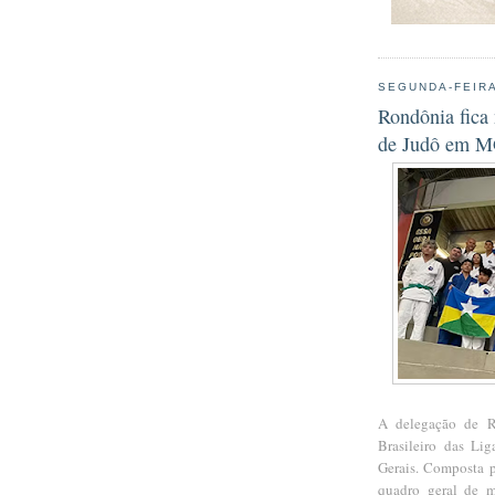
SEGUNDA-FEIRA
Rondônia fica 
de Judô em 
A delegação de R
Brasileiro das Li
Gerais. Composta p
quadro geral de m