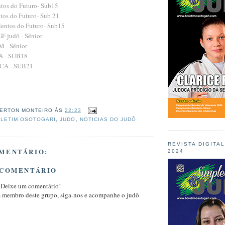
ntos do Futuro- Sub15
ntos do Futuro- Sub 21
alentos do Futuro- Sub15
GF judô - Sênior
M - Sênior
CA - SUB18
 JCA - SUB21
ERTON MONTEIRO
ÀS
22:23
LETIM OSOTOGARI
,
JUDO
,
NOTICIAS DO JUDÔ
REVISTA DIGITA
MENTÁRIO:
2024
 COMENTÁRIO
 Deixe um comentário!
m membro deste grupo, siga-nos e acompanhe o judô