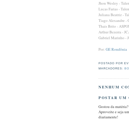
Jhon Wesley - Tale
Lucas Farias - Tale
Juliana Beatriz - T
Tiago Alexandre - 
Thais Brito - ASPO
Arthur Bezerra - J
Gabriel Marinho -
Por:
GE Rondônia
POSTADO POR
EV
MARCADORES:
BO
NENHUM CO
POSTAR UM
Gostou da matéria?
Aproveite e seja u
diariamente!