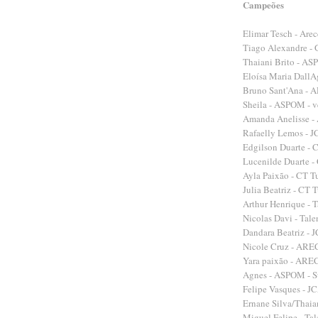
Campeões
Elimar Tesch - Arec
Tiago Alexandre - 
Thaiani Brito - AS
Eloísa Maria DallA
Bruno Sant'Ana - 
Sheila - ASPOM - v
Amanda Anelisse 
Rafaelly Lemos - J
Edgilson Duarte - 
Lucenilde Duarte -
Ayla Paixão - CT Tu
Julia Beatriz - CT 
Arthur Henrique - T
Nicolas Davi - Tal
Dandara Beatriz - 
Nicole Cruz - ARE
Yara paixão - ARE
Agnes - ASPOM - 
Felipe Vasques - J
Ernane Silva/Thaian
Miguel Felipe - Tal