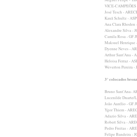
VICE-CAMPEÕES 
José Tesch - ARECE
Kauã Schultz - AS
Ana Clara Rhoden 
Alexandre Silva - 
Camila Rosa - GF 
Maksuel Henrique 
Dyenne Neves - A
Arthur Sant'Ana -
Heloisa Ferraz - A
Weverton Pereira -
3° colocados bron
Bruno Sant'Ana- A
Lucenilde Duarte/L
João Aurélio - GF 
Ygor Thiem - ARE
Adazio Silva - AR
Robert Silva - AR
Pedro Freitas - AR
Felipe Bandeira - 