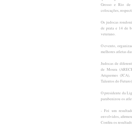
Grosso e Rio de 
colocações, respec
Os judocas rondoni
de prata e 14 de b
veterano.
O evento, organiza
melhores atletas das
Judocas de diferen
de Moura (ARECEL
Ariquemes (JCA), 
Talentos do Futuro)
O presidente da Li
parabenizou os atl
- Foi um resultad
envolvidos, afirmou
Confira os resultad