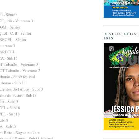
el - Sênior
GF judô - Veterano 3
POM - Sênior
gnol - CJB - Sênior
REVISTA DIGITA
ARECEL - Sênior
2025
eterano 3
- ARECEL
CA - Sub15
CT Tubarão - Veterano 3
 CT Tubarão - Veterano 2
barão - Sub9 festival
Tubarão - Sub 11
alentos do Futuro - Sub13
entos do Futuro- Sub13
JCA - Sub15
CEL - Sub18
CEL - Sub18
Sub18
CA - Sub15
i Brito - Nague no kata
entos do Futuro - Sub11 festival