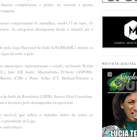
Janeiro completaram o pódio, na terceira e quarta
tivamente.
enses conquistaram 41 medalhas, sendo 17 de ouro, 10
ronze. As categorias abrangeram desde o infantil até o
do pela Liga Nacional de Judô (LNJ-BRASIL), reuniu os
 ligas de todo o país.
REVISTA DIGITA
tes municípios representaram o estado, incluindo Rolim
), Jaru (GF Judô), Machadinho D’Oeste (ASPOM),
Buritis (CJB) e Porto Velho (CT Shuhari/Tubarão e
.
ga de Judô de Rondônia (LIJER), Sensei Eliel Consoline,
etas e técnicos pelo desempenho excepcional.
o incrível que reflete o trabalho árduo de todos os
 o presidente da Liga.
os individuais.