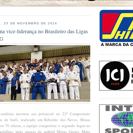
, 25 DE NOVEMBRO DE 2024
na vice-liderança no Brasileiro das Ligas
MG
ondônia mostrou seu potencial no 22º Campeonato
gas de Judô, realizado em Ribeirão das Neves, Minas
or 70 atletas, a equipe conquistou o segundo lugar no
edalhas, atrás apenas da anfitriã Minas Gerais. Mato