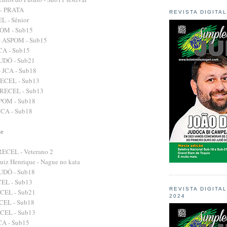
- PRATA
REVISTA DIGITA
L - Sênior
POM - Sub15
- ASPOM - Sub15
JCA - Sub15
JUDÔ - Sub21
- JCA - Sub18
RECEL - Sub13
 ARECEL - Sub13
SPOM - Sub18
 JCA - Sub18
ze
RECEL - Veterano 2
uiz Henrique - Nague no kata
JUDÔ - Sub18
CEL - Sub13
REVISTA DIGITA
ECEL - Sub21
2024
ECEL - Sub18
ECEL - Sub13
JCA - Sub15