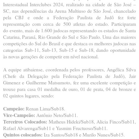
Interestadual Interclubes 2024, realizado na cidade
de São José –
SC, nas dependências da Arena Multiuso de São José, chancelado
pela CBJ e onde a
Federação Paulista de Judô fez forte
representação com cerca de 500 atletas do estado. Participaram
do
evento, mais de 1.600 judocas representando os estados de Santa
Catarina, Paraná, Rio Grande do Sul e
São Paulo. Uma das maiores
competições do Sul do Brasil e que destaca os melhores judocas nas
categorias
Sub-11, Sub-13, Sub-15 e Sub-18, dando oportunidade
às novas gerações de competir em nível nacional.
A equipe atibaiense, coordenada pelos professores, Angélica Silva
(Chefe da Delegação pela Federação
Paulista de Judô), Jair
Gimenez e Guilherme Matsumoto, fez uma excelente competição e
trouxe para casa
01 medalha de ouro, 01 de prata, 04 de bronze e
02 quintos lugares, sendo:
Campeão:
Renan Lima/Sub18.
Vice-Campeão:
Antônio Neto/Sub11.
Terceiros Colocados:
Matheus Hideki/Sub18, Alicia Finco/Sub11,
Rafael Alvarenga/Sub11 e Yasmim
Fructuoso/Sub11.
Quintos colocados:
Iza Santos/Sub18 e Murilo Nunes/Sub15.