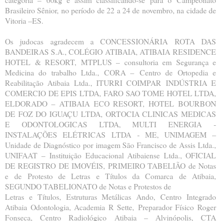
Brasileiro Sênior, no período de 22 a 24 de novembro, na cidade de
Vitoria –ES.
Os judocas agradecem a CONCESSIONÁRIA ROTA DAS
BANDEIRAS S.A., COLÉGIO ATIBAIA, ATIBAIA
RESIDENCE
HOTEL & RESORT, MTPLUS – consultoria em Segurança e
Medicina do trabalho Ltda., CORA –
Centro de Ortopedia e
Reabilitação Atibaia Ltda., ITURRI COIMPAR INDÚSTRIA E
COMERCIO DE EPIS LTDA,
FARO SAO TOME HOTEL LTDA,
ELDORADO – ATIBAIA ECO RESORT, HOTEL BOURBON
DE FOZ DO IGUAÇU
LTDA, ORTOCIA CLINICAS MEDICAS
E ODONTOLOGICAS LTDA, MULTI ENERGIA -
INSTALAÇÕES ELÉTRICAS
LTDA - ME, UNIMAGEM –
Unidade de Diagnóstico por imagem São Francisco de Assis Ltda.,
UNIFAAT –
Instituição Educacional Atibaiense Ltda., OFICIAL
DE REGISTRO DE IMOVÉIS, PRIMEIRO TABELIÃO de Notas
e
de Protesto de Letras e Títulos da Comarca de Atibaia,
SEGUNDO TABELIONATO de Notas e Protestos de
Letras e Títulos, Estruturas Metálicas Ando, Centro Integrado
Atibaia Odontologia, Academia R Sette,
Preparador Físico Roger
Fonseca, Centro Radiológico Atibaia – Alvinópolis, CTA