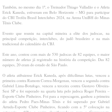
Também, no mesmo dia 1º, o Treinador Thiago Valladão e o Atleta
Erick Kaneda, estiveram em Belo
Horizonte – MG para participar
do CBI Troféu Brasil Interclubes 2024, na Arena UniBH do Minas
Tênis Clube.
Evento que reuniu na capital mineira a elite dos judocas, na
principal competição, interclubes, do judô
brasileiro e na mais
tradicional do calendário da CBJ.
Este ano, contou com mais de 530 judocas de 82 equipes, o maior
número de atletas já registrado na
história da competição. Das 82
equipes, 20 eram do estado de São Paulo.
O atleta atibaiense Erick Kaneda, após dificílimas lutas, venceu a
primeira contra Ramom Correa-
Morgenau, venceu a segunda contra
Gabriel Lima-Botafogo, venceu a terceira contra Gustavo Oliveira-
Sesi
SP e foi superado na quarta luta pelo judoca Roger Pereira –
Esporte Clube Pinheiros. Foi para a
repescagem, ganhou a primeira
do atleta Pedro Paes-Minas Tênis e foi superado por Gabriel
Arruda-Esporte
Clube Pinheiros, ficando com a 5ª colocação na
categoria – 60kg e assim classificando-se para o
Campeonato