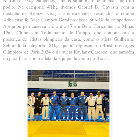
B. Lima -73kg campeões, ambos subiram o ponto mais alto do
pódio. Na categoria -81kg tivemos Gabriel B.
Cavasin com a
medalha de Bronze. Graças aos excelentes resultados a equipe
Atibaiense foi Vice Campeã Geral na classe Sub 18 da competição.
A equipe permaneceu até o dia 17 em Belo Horizonte, no Minas
Tênis Clube, em Treinamento de Campo, que contou com a
presença de atletas olímpicos da casa, como o atleta Guilherme
Schimidt da categoria - 81kg, que irá representar o Brasil nos Jogos
Olímpicos de Paris 2024 e da atleta Kaylany Cardoso, que também
irá para Paris como atleta da equipe de apoio do Brasil.