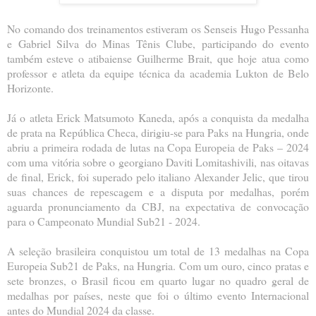
No comando dos treinamentos estiveram os Senseis Hugo Pessanha
e Gabriel Silva do Minas Tênis Clube, participando do evento
também esteve o atibaiense Guilherme Brait, que hoje atua como
professor e atleta da equipe técnica da academia Lukton de Belo
Horizonte.
Já o atleta Erick Matsumoto Kaneda, após a conquista da medalha
de prata na República Checa, dirigiu-se para Paks na Hungria, onde
abriu a primeira rodada de lutas na Copa Europeia de Paks – 2024
com uma vitória sobre o georgiano Daviti Lomitashivili, nas oitavas
de final, Erick, foi superado pelo italiano Alexander Jelic, que tirou
suas chances de repescagem e a disputa por medalhas, porém
aguarda pronunciamento da CBJ, na expectativa de convocação
para o Campeonato Mundial Sub21 - 2024.
A seleção brasileira conquistou um total de 13 medalhas na Copa
Europeia Sub21 de Paks, na Hungria. Com um ouro, cinco pratas e
sete bronzes, o Brasil ficou em quarto lugar no quadro geral de
medalhas por países, neste que foi o último evento Internacional
antes do Mundial 2024 da classe.