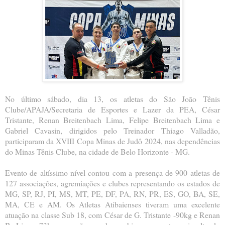
No último sábado, dia 13, os atletas do São João Tênis
Clube/APAJA/Secretaria de Esportes e Lazer da PEA, César
Tristante, Renan Breitenbach Lima, Felipe Breitenbach Lima e
Gabriel Cavasin, dirigidos pelo Treinador Thiago Valladão,
participaram da XVIII Copa Minas de Judô 2024, nas dependências
do Minas Tênis Clube, na cidade de Belo Horizonte - MG.
Evento de altíssimo nível contou com a presença de 900 atletas de
127 associações, agremiações e clubes representando os estados de
MG, SP, RJ, PI, MS, MT, PE, DF, PA, RN, PR, ES, GO, BA, SE,
MA, CE e AM. Os Atletas Atibaienses tiveram uma excelente
atuação na classe Sub 18, com César de G. Tristante -90kg e Renan