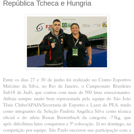
República Tcheca e Hungria
Entre os dias 27 e 30 de junho foi realizado no Centro Esportivo
Miécimo da Silva, no Rio de Janeiro, o Campeonato
Brasileiro
Sub18 de Judô, que contou com mais de 500 lutas emocionantes.
Atibaia sempre muito bem representada
pela equipe do São João
Tênis Clube/APAJA/Secretaria de Esportes e Lazer da PEA, tendo
como integrantes da
Seleção Paulista Angélica Silva como técnica
oficial e do atleta Renan Breteinbach da categoria -73kg, que
após
dificílimas lutas conquistou a 5ª colocação. Já no domingo, na
competição por equipe, São Paulo encerrou sua
participação com a