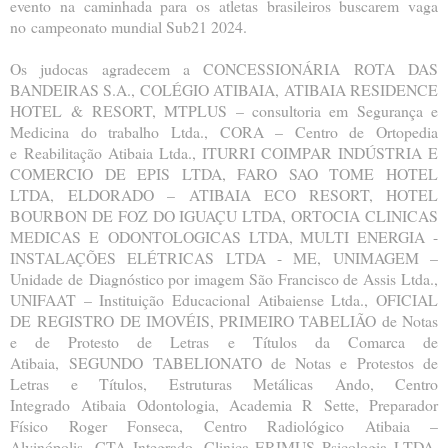
evento na caminhada para os atletas brasileiros buscarem vaga
no
campeonato mundial Sub21 2024.
Os judocas agradecem a CONCESSIONÁRIA ROTA DAS
BANDEIRAS S.A., COLÉGIO ATIBAIA, ATIBAIA RESIDENCE
HOTEL
& RESORT, MTPLUS – consultoria em Segurança e
Medicina do trabalho Ltda., CORA – Centro de Ortopedia
e
Reabilitação Atibaia Ltda., ITURRI COIMPAR INDÚSTRIA E
COMERCIO DE EPIS LTDA, FARO SAO TOME HOTEL
LTDA,
ELDORADO – ATIBAIA ECO RESORT, HOTEL
BOURBON DE FOZ DO IGUAÇU LTDA, ORTOCIA CLINICAS
MEDICAS E
ODONTOLOGICAS LTDA, MULTI ENERGIA -
INSTALAÇÕES ELÉTRICAS LTDA - ME, UNIMAGEM –
Unidade de
Diagnóstico por imagem São Francisco de Assis Ltda.,
UNIFAAT – Instituição Educacional Atibaiense Ltda., OFICIAL
DE
REGISTRO DE IMOVÉIS, PRIMEIRO TABELIÃO de Notas
e de Protesto de Letras e Títulos da Comarca de
Atibaia,
SEGUNDO TABELIONATO de Notas e Protestos de
Letras e Títulos, Estruturas Metálicas Ando, Centro
Integrado
Atibaia Odontologia, Academia R Sette, Preparador
Físico Roger Fonseca, Centro Radiológico Atibaia –
Alvinópolis,
CTA Integrado, Clinica ERIMUS Psicologia LTDA,